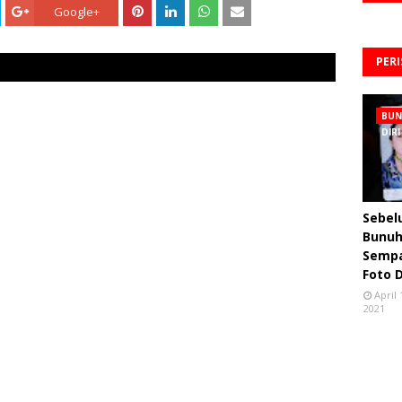
Google+
PER
BU
DIRI
Sebe
Bunuh 
Semp
Foto 
April 
2021