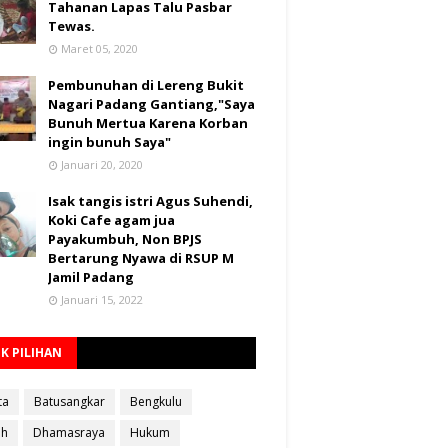
Tahanan Lapas Talu Pasbar
Tewas.
Maret 05, 2020
Pembunuhan di Lereng Bukit
Nagari Padang Gantiang,"Saya
Bunuh Mertua Karena Korban
ingin bunuh Saya"
Januari 20, 2020
Isak tangis istri Agus Suhendi,
Koki Cafe agam jua
Payakumbuh, Non BPJS
Bertarung Nyawa di RSUP M
Jamil Padang
Januari 15, 2022
K PILIHAN
ta
Batusangkar
Bengkulu
ah
Dhamasraya
Hukum