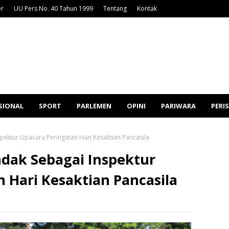
er
UU Pers No. 40 Tahun 1999
Tentang
Kontak
SIONAL
SPORT
PARLEMEN
OPINI
PARIWARA
PERI
pektur Upacara Peringatan Hari Kesaktian Pancasila
ndak Sebagai Inspektur
 Hari Kesaktian Pancasila