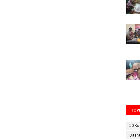
TOPI
50 Ko
Daer