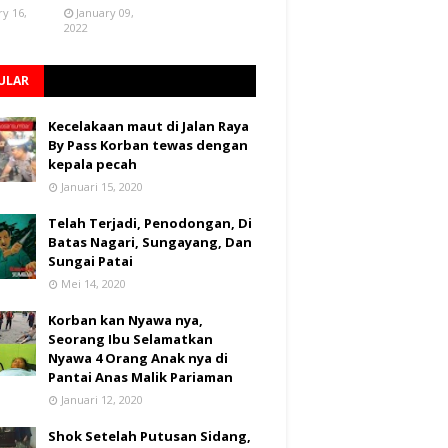
ry 16,
January 09,
2022
ULAR
Kecelakaan maut di Jalan Raya
By Pass Korban tewas dengan
kepala pecah
Januari 15, 2020
Telah Terjadi, Penodongan, Di
Batas Nagari, Sungayang, Dan
Sungai Patai
Mei 14, 2020
Korban kan Nyawa nya,
Seorang Ibu Selamatkan
Nyawa 4 Orang Anak nya di
Pantai Anas Malik Pariaman
Januari 12, 2020
Shok Setelah Putusan Sidang,