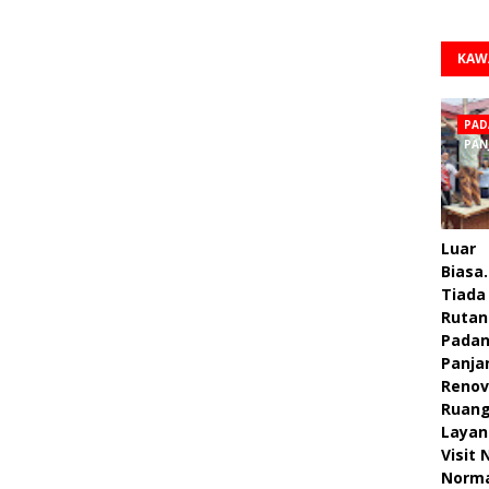
KAW
PAD
PAN
Luar
Biasa.
Tiada 
Rutan
Pada
Panja
Renov
Ruan
Layan
Visit
Norm