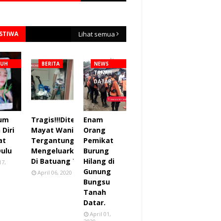
ISTIWA
Lihat semua
NUH
BERITA
NEWS
TANAH
DATAR
lum
Tragis!!!Ditemukan
Enam
Diri
Mayat Wanita
Orang
at
Tergantung sudah
Pemikat
Dulu
Mengeluarkan Bau
Burung
Di Batuang Taba.
Hilang di
17,
Gunung
April 06, 2020
Bungsu
Tanah
Datar.
April 01,