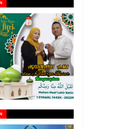
AN
AN