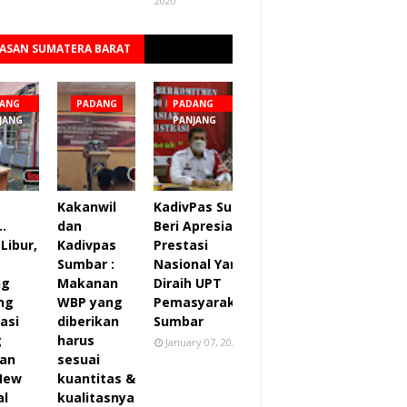
2020
ASAN SUMATERA BARAT
Lihat semua
ANG
PADANG
PADANG
JANG
PANJANG
Kakanwil
KadivPas Sumbar
..
dan
Beri Apresiasi 27
Libur,
Kadivpas
Prestasi
Sumbar :
Nasional Yang
ng
Makanan
Diraih UPT
ng
WBP yang
Pemasyarakatan
asi
diberikan
Sumbar
g
harus
January 07, 2022
an
sesuai
 New
kuantitas &
al
kualitasnya