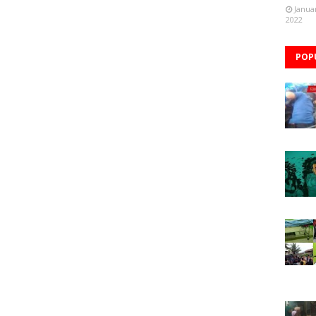
Janua
2022
POP