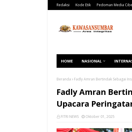
Redaksi
Kode Etik
Pedoman Media Cib
HOME
NASIONAL
INTERNA
Beranda
Fadly Amran Bertindak Sebagai Ins
Fadly Amran Berti
Upacara Peringatan
FITRI NEWS
Oktober 01, 2025