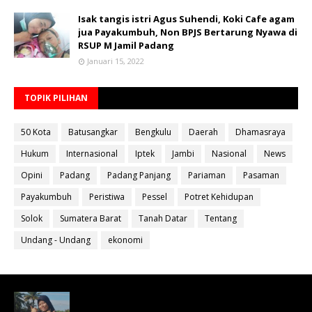
Isak tangis istri Agus Suhendi, Koki Cafe agam
jua Payakumbuh, Non BPJS Bertarung Nyawa di
RSUP M Jamil Padang
Januari 15, 2022
TOPIK PILIHAN
50 Kota
Batusangkar
Bengkulu
Daerah
Dhamasraya
Hukum
Internasional
Iptek
Jambi
Nasional
News
Opini
Padang
Padang Panjang
Pariaman
Pasaman
Payakumbuh
Peristiwa
Pessel
Potret Kehidupan
Solok
Sumatera Barat
Tanah Datar
Tentang
Undang - Undang
ekonomi
Bahan Ajar Terintegrasi Science Technology
Engineering Dan Mathematics (STEM)