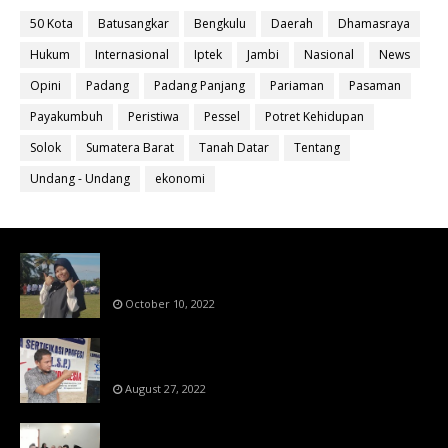
50 Kota
Batusangkar
Bengkulu
Daerah
Dhamasraya
Hukum
Internasional
Iptek
Jambi
Nasional
News
Opini
Padang
Padang Panjang
Pariaman
Pasaman
Payakumbuh
Peristiwa
Pessel
Potret Kehidupan
Solok
Sumatera Barat
Tanah Datar
Tentang
Undang - Undang
ekonomi
Bahan Ajar Terintegrasi Science Technology
Engineering Dan Mathematics (STEM)
October 10, 2022
Menanti Putusn MK Kembalikan Hak Regulator
Kepada Organisasi Pers
August 27, 2022
Makin Di Tekan Dewan Pers,SKW Berlisensi