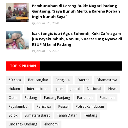
Pembunuhan di Lereng Bukit Nagari Padang
Gantiang,"Saya Bunuh Mertua Karena Korban
ingin bunuh Saya"
Januari 20, 2020
Isak tangis istri Agus Suhendi, Koki Cafe agam
jua Payakumbuh, Non BPJS Bertarung Nyawa di
RSUP M Jamil Padang
Januari 15, 2022
TOPIK PILIHAN
50 Kota
Batusangkar
Bengkulu
Daerah
Dhamasraya
Hukum
Internasional
Iptek
Jambi
Nasional
News
Opini
Padang
Padang Panjang
Pariaman
Pasaman
Payakumbuh
Peristiwa
Pessel
Potret Kehidupan
Solok
Sumatera Barat
Tanah Datar
Tentang
Undang - Undang
ekonomi