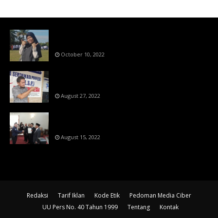
Bahan Ajar Terintegrasi Science Technology
Engineering Dan Mathematics (STEM)
October 10, 2022
Menanti Putusn MK Kembalikan Hak Regulator
Kepada Organisasi Pers
August 27, 2022
Makin Di Tekan Dewan Pers,SKW Berlisensi
BNSP Makin Dipercaya
August 15, 2022
Redaksi
Tarif Iklan
Kode Etik
Pedoman Media Ciber
UU Pers No. 40 Tahun 1999
Tentang
Kontak