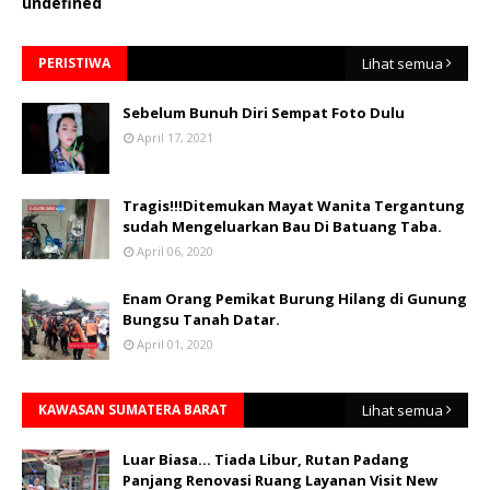
u
n
d
e
f
n
e
d
PERISTIWA
Lihat semua
Sebelum Bunuh Diri Sempat Foto Dulu
April 17, 2021
Tragis!!!Ditemukan Mayat Wanita Tergantung
sudah Mengeluarkan Bau Di Batuang Taba.
April 06, 2020
Enam Orang Pemikat Burung Hilang di Gunung
Bungsu Tanah Datar.
April 01, 2020
KAWASAN SUMATERA BARAT
Lihat semua
Luar Biasa... Tiada Libur, Rutan Padang
Panjang Renovasi Ruang Layanan Visit New