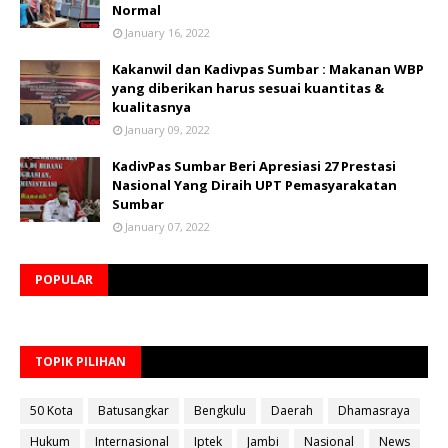
Normal
January 16, 2022
Kakanwil dan Kadivpas Sumbar : Makanan WBP
yang diberikan harus sesuai kuantitas &
kualitasnya
January 09, 2022
KadivPas Sumbar Beri Apresiasi 27 Prestasi
Nasional Yang Diraih UPT Pemasyarakatan
Sumbar
January 07, 2022
POPULAR
TOPIK PILIHAN
50 Kota
Batusangkar
Bengkulu
Daerah
Dhamasraya
Hukum
Internasional
Iptek
Jambi
Nasional
News