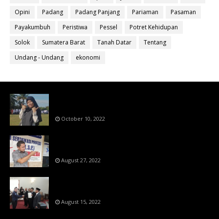
Opini
Padang
Padang Panjang
Pariaman
Pasaman
Payakumbuh
Peristiwa
Pessel
Potret Kehidupan
Solok
Sumatera Barat
Tanah Datar
Tentang
Undang - Undang
ekonomi
Bahan Ajar Terintegrasi Science Technology
Engineering Dan Mathematics (STEM)
October 10, 2022
Menanti Putusn MK Kembalikan Hak Regulator
Kepada Organisasi Pers
August 27, 2022
Makin Di Tekan Dewan Pers,SKW Berlisensi
BNSP Makin Dipercaya
August 15, 2022