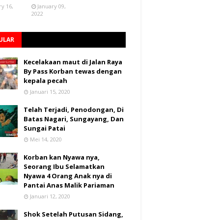
ry 16,
January 09,
2022
ULAR
Kecelakaan maut di Jalan Raya
By Pass Korban tewas dengan
kepala pecah
Januari 15, 2020
Telah Terjadi, Penodongan, Di
Batas Nagari, Sungayang, Dan
Sungai Patai
Mei 14, 2020
Korban kan Nyawa nya,
Seorang Ibu Selamatkan
Nyawa 4 Orang Anak nya di
Pantai Anas Malik Pariaman
Januari 12, 2020
Shok Setelah Putusan Sidang,