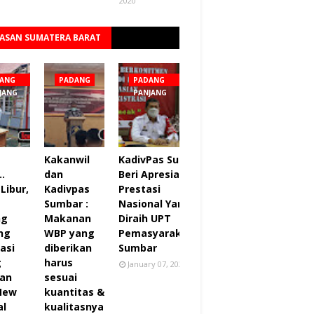
2020
ASAN SUMATERA BARAT
Lihat semua
ANG
PADANG
PADANG
JANG
PANJANG
Kakanwil
KadivPas Sumbar
..
dan
Beri Apresiasi 27
Libur,
Kadivpas
Prestasi
Sumbar :
Nasional Yang
ng
Makanan
Diraih UPT
ng
WBP yang
Pemasyarakatan
asi
diberikan
Sumbar
g
harus
January 07, 2022
an
sesuai
 New
kuantitas &
al
kualitasnya