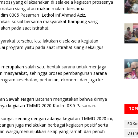
msos) yang dilaksanakan di sela-sela kegiatan prosesnya
an makan siang atau makan malam bersama .
odim 0305 Pasaman Letkol Inf Ahmad Aziz,
ikasi sosial bersama masyarakat Kampung yang
kan pada saat istirahat.
rakat tersebut kita lakukan disela-sela kegiatan
 program yaitu pada saat istirahat siang sekaligus
ini merupakan salah satu bentuk sarana untuk menjaga
an masyarakat, sehingga proses pembangunan sarana
rogram kesehatan, pertanian, ekonomi dan juga ke
man Sawah Nagari Batahan mengatakan bahwa dirinya
anya kegiatan TMMD 2020 Kodim 03.5 Pasaman.
TOPI
sangat senang dengan adanya kegiatan TMMD 2020 ini,
50 Ko
bangun juga melakukan berbagai kegiatan positif serta
gan warga,menunjukkan sikap yang ramah dan penuh
Daer