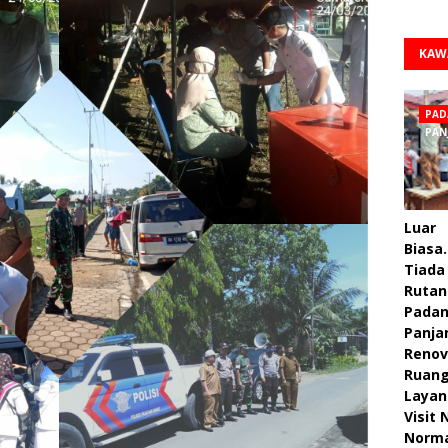
KAW
PAD
PAN
Luar
Biasa.
Tiada 
Rutan
Pada
Panja
Renov
Ruan
Layan
Visit
Norm