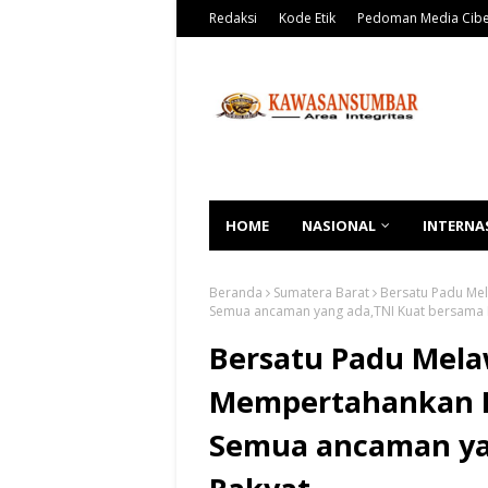
Redaksi
Kode Etik
Pedoman Media Cib
HOME
NASIONAL
INTERNA
Beranda
Sumatera Barat
Bersatu Padu Mel
Semua ancaman yang ada,TNI Kuat bersama 
Bersatu Padu Mela
Mempertahankan K
Semua ancaman ya