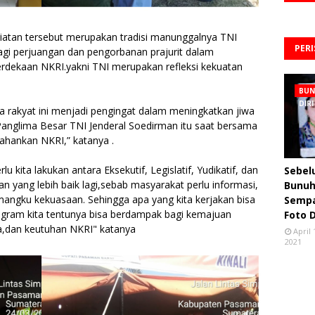
giatan tersebut merupakan tradisi manunggalnya TNI
PER
agi perjuangan dan pengorbanan prajurit dalam
dekaan NKRI.yakni TNI merupakan refleksi kekuatan
BU
DIRI
 rakyat ini menjadi pengingat dalam meningkatkan jiwa
 Panglima Besar TNI Jenderal Soedirman itu saat bersama
hankan NKRI,” katanya .
 kita lakukan antara Eksekutif, Legislatif, Yudikatif, dan
Sebe
an yang lebih baik lagi,sebab masyarakat perlu informasi,
Bunuh 
mangku kekuasaan. Sehingga apa yang kita kerjakan bisa
Semp
rogram kita tentunya bisa berdampak bagi kemajuan
Foto 
a,dan keutuhan NKRI" katanya
April 
2021