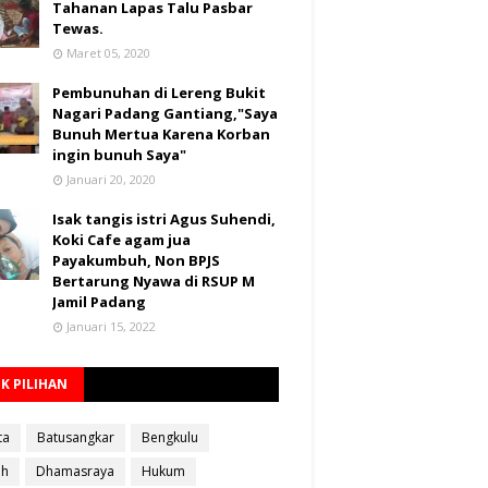
Tahanan Lapas Talu Pasbar
Tewas.
Maret 05, 2020
Pembunuhan di Lereng Bukit
Nagari Padang Gantiang,"Saya
Bunuh Mertua Karena Korban
ingin bunuh Saya"
Januari 20, 2020
Isak tangis istri Agus Suhendi,
Koki Cafe agam jua
Payakumbuh, Non BPJS
Bertarung Nyawa di RSUP M
Jamil Padang
Januari 15, 2022
K PILIHAN
ta
Batusangkar
Bengkulu
ah
Dhamasraya
Hukum