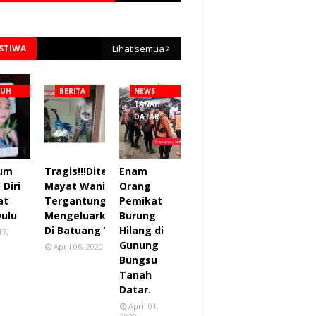
ISTIWA
Lihat semua
NUH
BERITA
NEWS
TANAH
DATAR
lum
Tragis!!!Ditemukan
Enam
Diri
Mayat Wanita
Orang
at
Tergantung sudah
Pemikat
Dulu
Mengeluarkan Bau
Burung
Di Batuang Taba.
Hilang di
17,
Gunung
April 06, 2020
Bungsu
Tanah
Datar.
April 01,