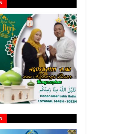
AN
AN