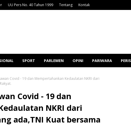
er
UU Pers No. 40 Tahun 1999
Tentang
Kontak
SIONAL
SPORT
PARLEMEN
OPINI
PARIWARA
PERI
awan Covid - 19 dan Mempertahankan Kedaulatan NKRI dari
Rakyat.
wan Covid - 19 dan
edaulatan NKRI dari
ng ada,TNI Kuat bersama