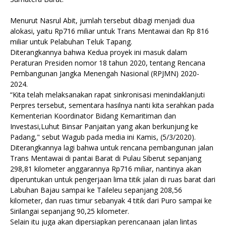
Menurut Nasrul Abit, jumlah tersebut dibagi menjadi dua
alokasi, yaitu Rp716 miliar untuk Trans Mentawai dan Rp 816
miliar untuk Pelabuhan Teluk Tapang.
Diterangkannya bahwa Kedua proyek ini masuk dalam
Peraturan Presiden nomor 18 tahun 2020, tentang Rencana
Pembangunan Jangka Menengah Nasional (RPJMN) 2020-
2024.
“Kita telah melaksanakan rapat sinkronisasi menindaklanjuti
Perpres tersebut, sementara hasilnya nanti kita serahkan pada
Kementerian Koordinator Bidang Kemaritiman dan
Investasi,Luhut Binsar Panjaitan yang akan berkunjung ke
Padang," sebut Wagub pada media ini Kamis, (5/3/2020).
Diterangkannya lagi bahwa untuk rencana pembangunan jalan
Trans Mentawai di pantai Barat di Pulau Siberut sepanjang
298,81 kilometer anggarannya Rp716 miliar, nantinya akan
diperuntukan untuk pengerjaan lima titik jalan di ruas barat dari
Labuhan Bajau sampai ke Taileleu sepanjang 208,56
kilometer, dan ruas timur sebanyak 4 titik dari Puro sampai ke
Sirilangai sepanjang 90,25 kilometer.
Selain itu juga akan dipersiapkan perencanaan jalan lintas