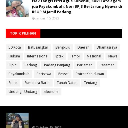
Isak tangis istri Agus Suhendi, Koki Cafe agam
jua Payakumbuh, Non BPJS Bertarung Nyawa di
RSUP M Jamil Padang
Januari 15, 2022
TOPIK PILIHAN
50 Kota
Batusangkar
Bengkulu
Daerah
Dhamasraya
Hukum
Internasional
Iptek
Jambi
Nasional
News
Opini
Padang
Padang Panjang
Pariaman
Pasaman
Payakumbuh
Peristiwa
Pessel
Potret Kehidupan
Solok
Sumatera Barat
Tanah Datar
Tentang
Undang - Undang
ekonomi
Bahan Ajar Terintegrasi Science Technology
Engineering Dan Mathematics (STEM)
October 10, 2022