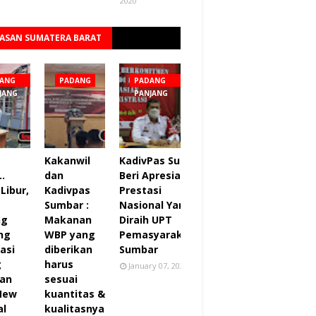
2020
ASAN SUMATERA BARAT
Lihat semua
ANG
PADANG
PADANG
JANG
PANJANG
Kakanwil
KadivPas Sumbar
..
dan
Beri Apresiasi 27
Libur,
Kadivpas
Prestasi
Sumbar :
Nasional Yang
ng
Makanan
Diraih UPT
ng
WBP yang
Pemasyarakatan
asi
diberikan
Sumbar
g
harus
January 07, 2022
an
sesuai
 New
kuantitas &
al
kualitasnya