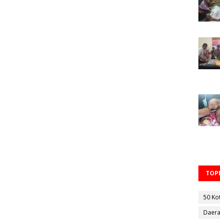
TOPI
50 Ko
Daer