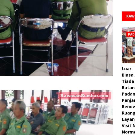
KAW
PAD
PAN
Luar
Biasa.
Tiada 
Rutan
Pada
Panja
Renov
Ruan
Layan
Visit
Norm