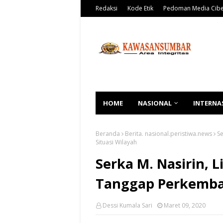
Redaksi
Kode Etik
Pedoman Media Cib
HOME
NASIONAL
INTERNA
Beranda
Berita. nasional.peristiwa.news
S
Situasi Wilayah
Serka M. Nasirin, 
Tanggap Perkemban
Dessi Kumala Sari
Maret 09, 2020