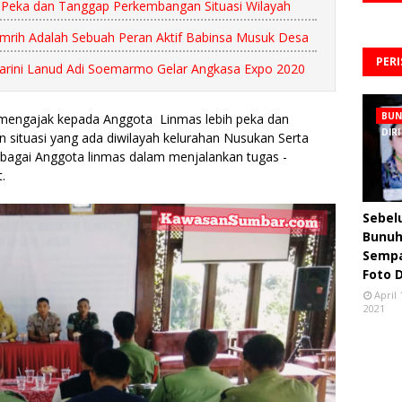
s Peka dan Tanggap Perkembangan Situasi Wilayah
rih Adalah Sebuah Peran Aktif Babinsa Musuk Desa
PER
sarini Lanud Adi Soemarmo Gelar Angkasa Expo 2020
BU
 mengajak kepada Anggota Linmas lebih peka dan
DIRI
situasi yang ada diwilayah kelurahan Nusukan Serta
agai Anggota linmas dalam menjalankan tugas -
.
Sebe
Bunuh 
Semp
Foto 
April 
2021