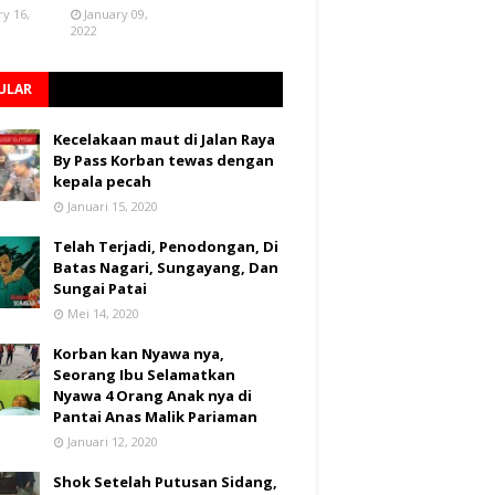
ry 16,
January 09,
2022
ULAR
Kecelakaan maut di Jalan Raya
By Pass Korban tewas dengan
kepala pecah
Januari 15, 2020
Telah Terjadi, Penodongan, Di
Batas Nagari, Sungayang, Dan
Sungai Patai
Mei 14, 2020
Korban kan Nyawa nya,
Seorang Ibu Selamatkan
Nyawa 4 Orang Anak nya di
Pantai Anas Malik Pariaman
Januari 12, 2020
Shok Setelah Putusan Sidang,