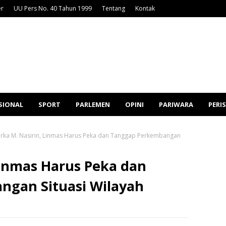
er
UU Pers No. 40 Tahun 1999
Tentang
Kontak
SIONAL
SPORT
PARLEMEN
OPINI
PARIWARA
PERI
erka M. Nasirin, Linmas Harus Peka dan Tanggap Perkembangan
Linmas Harus Peka dan
gan Situasi Wilayah