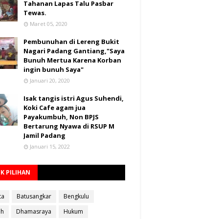
Tahanan Lapas Talu Pasbar
Tewas.
Maret 05, 2020
Pembunuhan di Lereng Bukit
Nagari Padang Gantiang,"Saya
Bunuh Mertua Karena Korban
ingin bunuh Saya"
Januari 20, 2020
Isak tangis istri Agus Suhendi,
Koki Cafe agam jua
Payakumbuh, Non BPJS
Bertarung Nyawa di RSUP M
Jamil Padang
Januari 15, 2022
K PILIHAN
ta
Batusangkar
Bengkulu
ah
Dhamasraya
Hukum