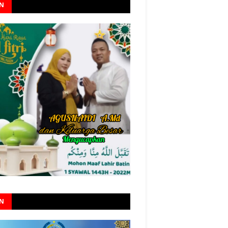
AN
AN