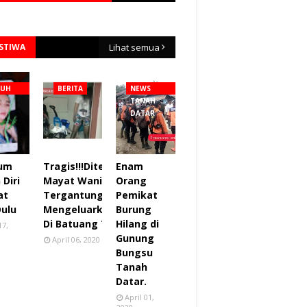
ISTIWA
Lihat semua
NUH
BERITA
NEWS
TANAH
DATAR
lum
Tragis!!!Ditemukan
Enam
Diri
Mayat Wanita
Orang
at
Tergantung sudah
Pemikat
Dulu
Mengeluarkan Bau
Burung
Di Batuang Taba.
Hilang di
17,
Gunung
April 06, 2020
Bungsu
Tanah
Datar.
April 01,