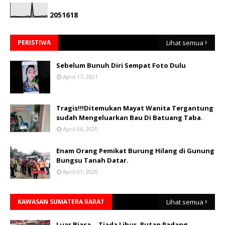
2
0
5
1
6
1
8
PERISTIWA
Lihat semua
Sebelum Bunuh Diri Sempat Foto Dulu
April 17, 2021
Tragis!!!Ditemukan Mayat Wanita Tergantung
sudah Mengeluarkan Bau Di Batuang Taba.
April 06, 2020
Enam Orang Pemikat Burung Hilang di Gunung
Bungsu Tanah Datar.
April 01, 2020
KAWASAN SUMATERA BARAT
Lihat semua
Luar Biasa... Tiada Libur, Rutan Padang