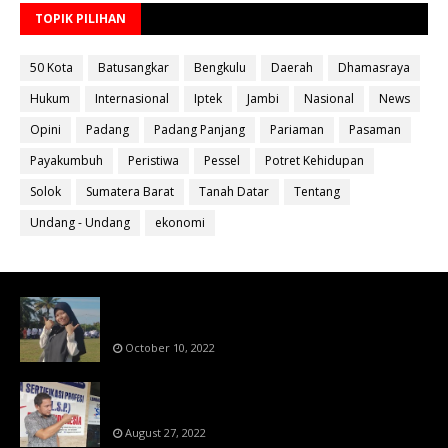
TOPIK PILIHAN
50 Kota
Batusangkar
Bengkulu
Daerah
Dhamasraya
Hukum
Internasional
Iptek
Jambi
Nasional
News
Opini
Padang
Padang Panjang
Pariaman
Pasaman
Payakumbuh
Peristiwa
Pessel
Potret Kehidupan
Solok
Sumatera Barat
Tanah Datar
Tentang
Undang - Undang
ekonomi
Bahan Ajar Terintegrasi Science Technology
Engineering Dan Mathematics (STEM)
October 10, 2022
Menanti Putusn MK Kembalikan Hak Regulator
Kepada Organisasi Pers
August 27, 2022