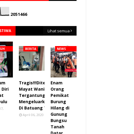
2
0
5
1
4
6
6
ISTIWA
Lihat semua
NUH
BERITA
NEWS
TANAH
DATAR
lum
Tragis!!!Ditemukan
Enam
Diri
Mayat Wanita
Orang
at
Tergantung sudah
Pemikat
Dulu
Mengeluarkan Bau
Burung
Di Batuang Taba.
Hilang di
17,
Gunung
April 06, 2020
Bungsu
Tanah
Datar.