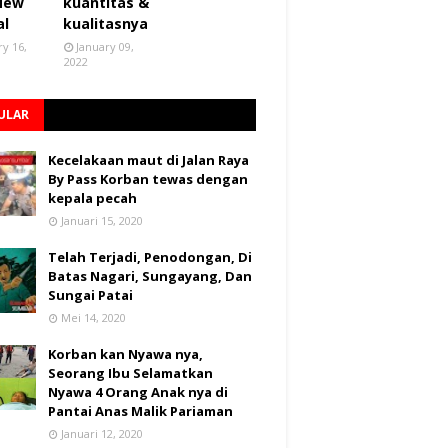
 New
kuantitas &
al
kualitasnya
ry 16,
January 09,
2022
ULAR
Kecelakaan maut di Jalan Raya
By Pass Korban tewas dengan
kepala pecah
Januari 15, 2020
Telah Terjadi, Penodongan, Di
Batas Nagari, Sungayang, Dan
Sungai Patai
Mei 14, 2020
Korban kan Nyawa nya,
Seorang Ibu Selamatkan
Nyawa 4 Orang Anak nya di
Pantai Anas Malik Pariaman
Januari 12, 2020