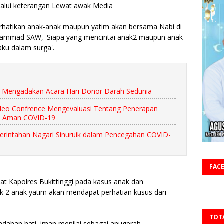
elalui keterangan Lewat awak Media
rhatikan anak-anak maupun yatim akan bersama Nabi di
uhammad SAW, 'Siapa yang mencintai anak2 maupun anak
aku dalam surga'.
 Mengadakan Acara Hari Donor Darah Sedunia
eo Confrence Mengevaluasi Tentang Penerapan
an Aman COVID-19
rintahan Nagari Sinuruik dalam Pencegahan COVID-
FAC
pat Kapolres Bukittinggi pada kasus anak dan
 2 anak yatim akan mendapat perhatian kusus dari
TOT
ndahan hati, iman menilai sebagai anugerah.