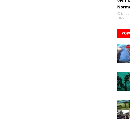
Visit
Norm
Janua
2022
POP