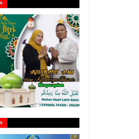
AN
AN