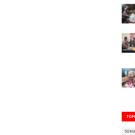
TOPI
50 Ko