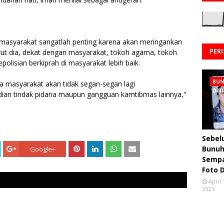
syarakat sangatlah penting karena akan meringankan
PER
ut dia, dekat dengan masyarakat, tokoh agama, tokoh
lisian berkiprah di masyarakat lebih baik.
BU
ka masyarakat akan tidak segan-segan lagi
DIRI
jadian tindak pidana maupun gangguan kamtibmas lainnya,"
Sebe
Bunuh 
Google+
Semp
Foto 
April 
2021