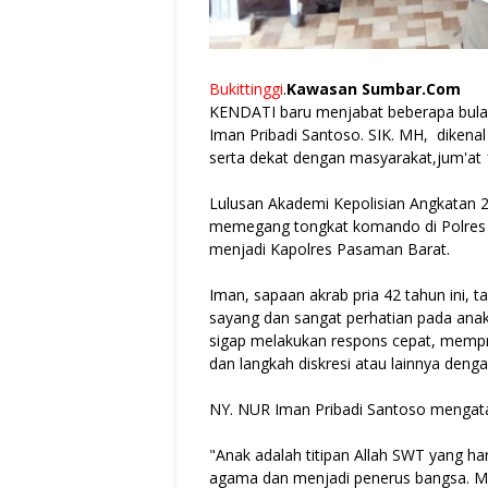
Bukittinggi
.
Kawasan Sumbar.Com
KENDATI baru menjabat beberapa bulan
Iman Pribadi Santoso. SIK. MH, dikenal 
serta dekat dengan masyarakat,jum'at
Lulusan Akademi Kepolisian Angkatan 20
memegang tongkat komando di Polres Bu
menjadi Kapolres Pasaman Barat.
Iman, sapaan akrab pria 42 tahun ini, t
sayang dan sangat perhatian pada anak
sigap melakukan respons cepat, mempr
dan langkah diskresi atau lainnya deng
NY. NUR Iman Pribadi Santoso mengata
"Anak adalah titipan Allah SWT yang har
agama dan menjadi penerus bangsa. Ma