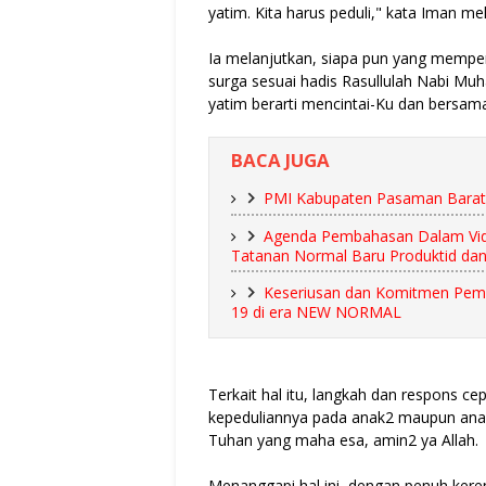
yatim. Kita harus peduli," kata Iman m
Ia melanjutkan, siapa pun yang mempe
surga sesuai hadis Rasullulah Nabi M
yatim berarti mencintai-Ku dan bersam
BACA JUGA
PMI Kabupaten Pasaman Barat
Agenda Pembahasan Dalam Vid
Tatanan Normal Baru Produktid d
Keseriusan dan Komitmen Peme
19 di era NEW NORMAL
Terkait hal itu, langkah dan respons ce
kepeduliannya pada anak2 maupun anak
Tuhan yang maha esa, amin2 ya Allah.
Menanggapi hal ini, dengan penuh kere