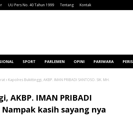
er
UU Pers No. 40 Tahun 1999
Tentang
Kontak
SIONAL
SPORT
PARLEMEN
OPINI
PARIWARA
PERI
rat
Kapolres Bukittinggi, AKBP. IMAN PRIBADI SANTOSO. SIK. MH.
gi, AKBP. IMAN PRIBADI
 Nampak kasih sayang nya