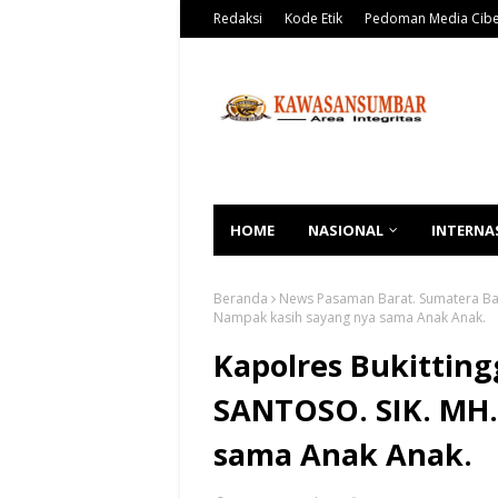
Redaksi
Kode Etik
Pedoman Media Cib
HOME
NASIONAL
INTERNA
Beranda
News Pasaman Barat. Sumatera Ba
Nampak kasih sayang nya sama Anak Anak.
Kapolres Bukitting
SANTOSO. SIK. MH.
sama Anak Anak.