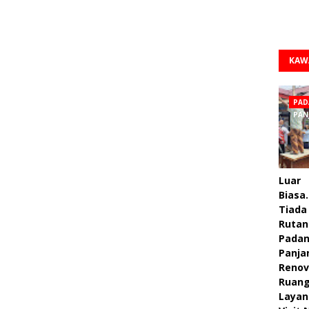
KAW
PAD
PAN
Luar
Biasa.
Tiada 
Rutan
Pada
Panja
Renov
Ruan
Layan