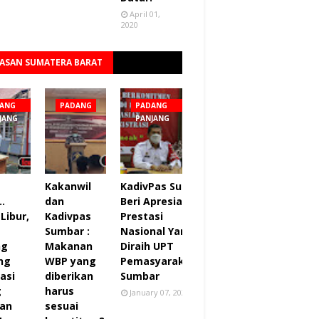
April 01,
2020
ASAN SUMATERA BARAT
Lihat semua
ANG
PADANG
PADANG
JANG
PANJANG
Kakanwil
KadivPas Sumbar
..
dan
Beri Apresiasi 27
Libur,
Kadivpas
Prestasi
Sumbar :
Nasional Yang
ng
Makanan
Diraih UPT
ng
WBP yang
Pemasyarakatan
asi
diberikan
Sumbar
g
harus
January 07, 2022
an
sesuai