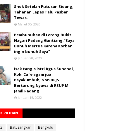
Shok Setelah Putusan Sidang,
Tahanan Lapas Talu Pasbar
Tewas.
Maret 05, 2020
Pembunuhan di Lereng Bukit
Nagari Padang Gantiang,"Saya
Bunuh Mertua Karena Korban
ingin bunuh Saya"
Januari 20, 2020
Isak tangis istri Agus Suhendi,
Koki Cafe agam jua
Payakumbuh, Non BPJS
Bertarung Nyawa di RSUP M
Jamil Padang
Januari 15, 2022
K PILIHAN
ta
Batusangkar
Bengkulu