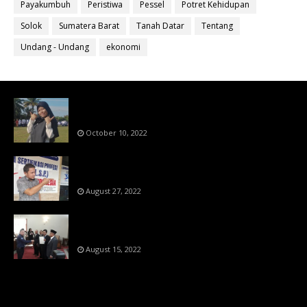
Payakumbuh
Peristiwa
Pessel
Potret Kehidupan
Solok
Sumatera Barat
Tanah Datar
Tentang
Undang - Undang
ekonomi
Bahan Ajar Terintegrasi Science Technology
Engineering Dan Mathematics (STEM)
October 10, 2022
Menanti Putusn MK Kembalikan Hak Regulator
Kepada Organisasi Pers
August 27, 2022
Makin Di Tekan Dewan Pers,SKW Berlisensi
BNSP Makin Dipercaya
August 15, 2022