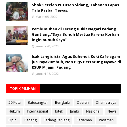
Shok Setelah Putusan Sidang, Tahanan Lapas
Talu Pasbar Tewas.
Maret 05, 2020
Pembunuhan di Lereng Bukit Nagari Padang
Gantiang,"Saya Bunuh Mertua Karena Korban
ingin bunuh Saya"
Januari 20, 2020
Isak tangis istri Agus Suhendi, Koki Cafe agam
jua Payakumbuh, Non BPJS Bertarung Nyawa di
RSUP M Jamil Padang
Januari 15, 2022
TOPIK PILIHAN
50 Kota
Batusangkar
Bengkulu
Daerah
Dhamasraya
Hukum
Internasional
Iptek
Jambi
Nasional
News
Opini
Padang
Padang Panjang
Pariaman
Pasaman