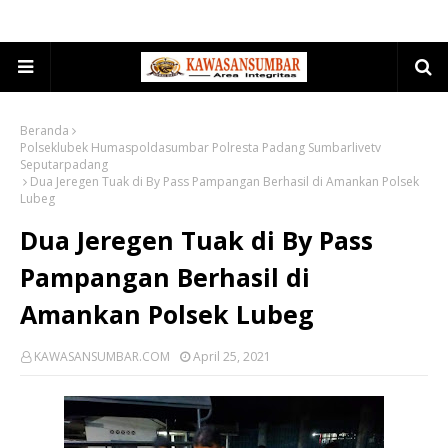
Beranda
Polseklubek Humaspoldasumbar Polresta Padang Sumbarlivetv
Seputarpadang
Dua Jeregen Tuak di By Pass Pampangan Berhasil di Amankan Polsek
Lubeg
Dua Jeregen Tuak di By Pass
Pampangan Berhasil di
Amankan Polsek Lubeg
KAWASANSUMBAR.COM
April 25, 2021