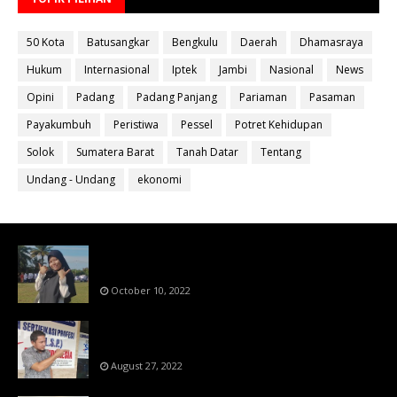
50 Kota
Batusangkar
Bengkulu
Daerah
Dhamasraya
Hukum
Internasional
Iptek
Jambi
Nasional
News
Opini
Padang
Padang Panjang
Pariaman
Pasaman
Payakumbuh
Peristiwa
Pessel
Potret Kehidupan
Solok
Sumatera Barat
Tanah Datar
Tentang
Undang - Undang
ekonomi
Bahan Ajar Terintegrasi Science Technology
Engineering Dan Mathematics (STEM)
October 10, 2022
Menanti Putusn MK Kembalikan Hak Regulator
Kepada Organisasi Pers
August 27, 2022