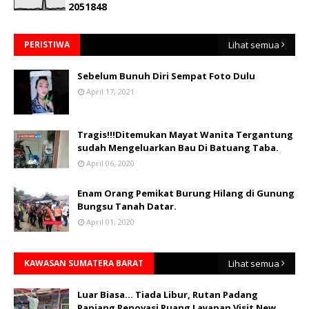
2
0
5
1
8
4
8
PERISTIWA
Lihat semua
Sebelum Bunuh Diri Sempat Foto Dulu
April 17, 2021
Tragis!!!Ditemukan Mayat Wanita Tergantung
sudah Mengeluarkan Bau Di Batuang Taba.
April 06, 2020
Enam Orang Pemikat Burung Hilang di Gunung
Bungsu Tanah Datar.
April 01, 2020
KAWASAN SUMATERA BARAT
Lihat semua
Luar Biasa... Tiada Libur, Rutan Padang
Panjang Renovasi Ruang Layanan Visit New