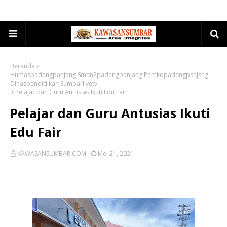
Beranda
Humaspadangpanjang Sman2padangpanjang Pemkopadangpsnjsng
Dinaspendidikan Sumbarlivetv
Pelajar dan Guru Antusias Ikuti Edu Fair
Pelajar dan Guru Antusias Ikuti
Edu Fair
KAWASANSUMBAR.COM
Mei 21, 2021