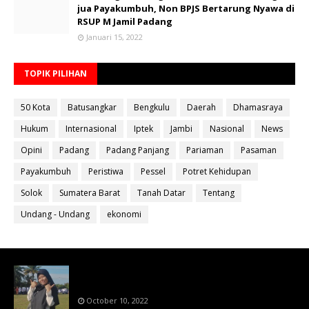
jua Payakumbuh, Non BPJS Bertarung Nyawa di
RSUP M Jamil Padang
Januari 15, 2022
TOPIK PILIHAN
50 Kota
Batusangkar
Bengkulu
Daerah
Dhamasraya
Hukum
Internasional
Iptek
Jambi
Nasional
News
Opini
Padang
Padang Panjang
Pariaman
Pasaman
Payakumbuh
Peristiwa
Pessel
Potret Kehidupan
Solok
Sumatera Barat
Tanah Datar
Tentang
Undang - Undang
ekonomi
Bahan Ajar Terintegrasi Science Technology
Engineering Dan Mathematics (STEM)
October 10, 2022