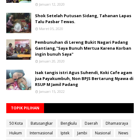
Januari 12, 2020
Shok Setelah Putusan Sidang, Tahanan Lapas
Talu Pasbar Tewas.
Maret 05, 2020
Pembunuhan di Lereng Bukit Nagari Padang
Gantiang,"Saya Bunuh Mertua Karena Korban
ingin bunuh Saya"
Januari 20, 2020
Isak tangis istri Agus Suhendi, Koki Cafe agam
jua Payakumbuh, Non BPJS Bertarung Nyawa di
RSUP M Jamil Padang
Januari 15, 2022
TOPIK PILIHAN
50 Kota
Batusangkar
Bengkulu
Daerah
Dhamasraya
Hukum
Internasional
Iptek
Jambi
Nasional
News