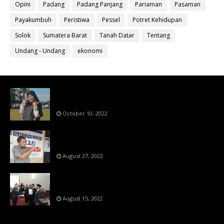
Opini
Padang
Padang Panjang
Pariaman
Pasaman
Payakumbuh
Peristiwa
Pessel
Potret Kehidupan
Solok
Sumatera Barat
Tanah Datar
Tentang
Undang - Undang
ekonomi
Bahan Ajar Terintegrasi Science Technology
Engineering Dan Mathematics (STEM)
October 10, 2022
Menanti Putusn MK Kembalikan Hak Regulator
Kepada Organisasi Pers
August 27, 2022
Makin Di Tekan Dewan Pers,SKW Berlisensi
BNSP Makin Dipercaya
August 15, 2022