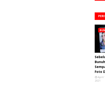
PER
BU
DIRI
Sebe
Bunuh 
Semp
Foto 
April 
2021