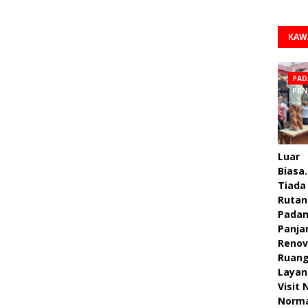
KAW
PAD
PAN
Luar
Biasa.
Tiada 
Rutan
Pada
Panja
Renov
Ruan
Layan
Visit
Norm