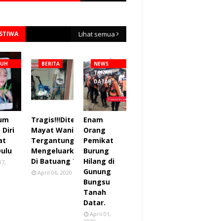
ISTIWA
Lihat semua
NUH
BERITA
NEWS
TANAH
DATAR
lum
Tragis!!!Ditemukan
Enam
Diri
Mayat Wanita
Orang
at
Tergantung sudah
Pemikat
Dulu
Mengeluarkan Bau
Burung
Di Batuang Taba.
Hilang di
17,
Gunung
April 06, 2020
Bungsu
Tanah
Datar.
April 01,