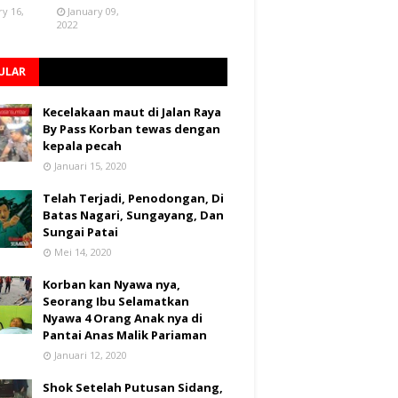
ry 16,
January 09,
2022
ULAR
Kecelakaan maut di Jalan Raya
By Pass Korban tewas dengan
kepala pecah
Januari 15, 2020
Telah Terjadi, Penodongan, Di
Batas Nagari, Sungayang, Dan
Sungai Patai
Mei 14, 2020
Korban kan Nyawa nya,
Seorang Ibu Selamatkan
Nyawa 4 Orang Anak nya di
Pantai Anas Malik Pariaman
Januari 12, 2020
Shok Setelah Putusan Sidang,