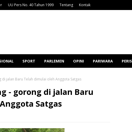
er
UU Pers No. 40 Tahun 1999
Tentang
Kontak
SIONAL
SPORT
PARLEMEN
OPINI
PARIWARA
PERI
i jalan Baru Telah dimulai oleh Anggota Satgas
 - gorong di jalan Baru
 Anggota Satgas