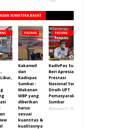
2020
ASAN SUMATERA BARAT
Lihat semua
ANG
PADANG
PADANG
JANG
PANJANG
Kakanwil
KadivPas Sumbar
..
dan
Beri Apresiasi 27
Libur,
Kadivpas
Prestasi
Sumbar :
Nasional Yang
ng
Makanan
Diraih UPT
ng
WBP yang
Pemasyarakatan
asi
diberikan
Sumbar
g
harus
January 07, 2022
an
sesuai
 New
kuantitas &
al
kualitasnya