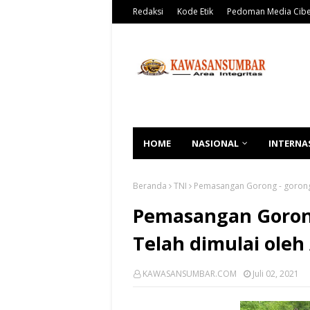
Redaksi
Kode Etik
Pedoman Media Cib
HOME
NASIONAL
INTERNA
Beranda
TNI
Pemasangan Gorong - gorong d
Pemasangan Gorong
Telah dimulai oleh
KAWASANSUMBAR.COM
Juli 02, 2021