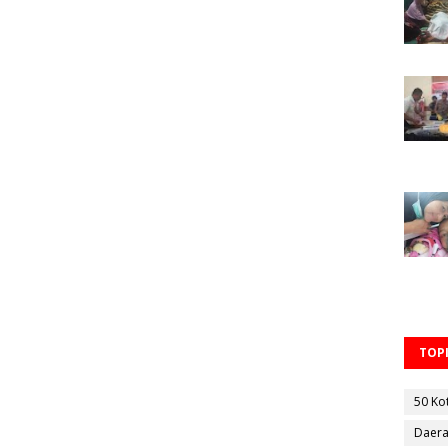
TOPI
50 Ko
Daer