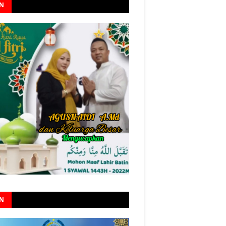
AN
AN