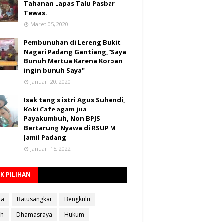
Tahanan Lapas Talu Pasbar
Tewas.
Maret 05, 2020
Pembunuhan di Lereng Bukit
Nagari Padang Gantiang,"Saya
Bunuh Mertua Karena Korban
ingin bunuh Saya"
Januari 20, 2020
Isak tangis istri Agus Suhendi,
Koki Cafe agam jua
Payakumbuh, Non BPJS
Bertarung Nyawa di RSUP M
Jamil Padang
Januari 15, 2022
K PILIHAN
ta
Batusangkar
Bengkulu
ah
Dhamasraya
Hukum