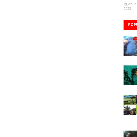
Janua
2022
POP