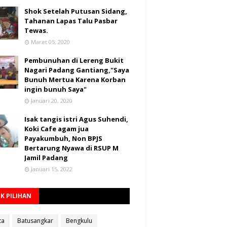
Shok Setelah Putusan Sidang,
Tahanan Lapas Talu Pasbar
Tewas.
Maret 05, 2020
Pembunuhan di Lereng Bukit
Nagari Padang Gantiang,"Saya
Bunuh Mertua Karena Korban
ingin bunuh Saya"
Januari 20, 2020
Isak tangis istri Agus Suhendi,
Koki Cafe agam jua
Payakumbuh, Non BPJS
Bertarung Nyawa di RSUP M
Jamil Padang
Januari 15, 2022
K PILIHAN
ta
Batusangkar
Bengkulu