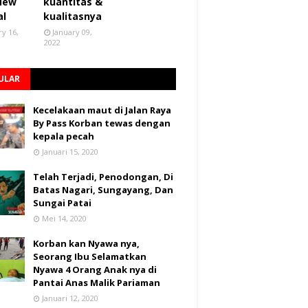
 New
kuantitas &
al
kualitasnya
ry 16,
January 09,
2022
ULAR
Kecelakaan maut di Jalan Raya
By Pass Korban tewas dengan
kepala pecah
Januari 15, 2020
Telah Terjadi, Penodongan, Di
Batas Nagari, Sungayang, Dan
Sungai Patai
Mei 14, 2020
Korban kan Nyawa nya,
Seorang Ibu Selamatkan
Nyawa 4 Orang Anak nya di
Pantai Anas Malik Pariaman
Januari 12, 2020