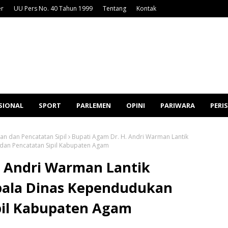
er
UU Pers No. 40 Tahun 1999
Tentang
Kontak
SIONAL
SPORT
PARLEMEN
OPINI
PARIWARA
PERI
n dan Pencatatan Sipil
Bupati Agam Dr. H. Andri Warman Lantik
dan Pencatatan Sipil Kabupaten Agam
. Andri Warman Lantik
pala Dinas Kependudukan
pil Kabupaten Agam