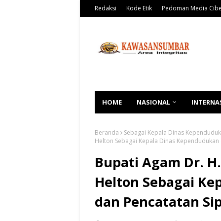
Redaksi
Kode Etik
Pedoman Media Cib
HOME
NASIONAL
INTERNA
Beranda
Sebagai Kepala Dinas Kependuduka
Helton Sebagai Kepala Dinas Kependudukan 
Bupati Agam Dr. H
Helton Sebagai Ke
dan Pencatatan Si