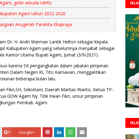
gam, gelar wisuda tahfiz
IKL
bupaten Agam tahun 2022-2026
rgaan Anugerah Parahita Ekapraya
am Dr. H. Andri Warman Lantik Helton sebagai Kepala
ipil Kabupaten Agam yang sebelumnya menjabat sebagai
la Kantor Utama Bupati Agam, Jumat (3/9/2021).
khusus karena SK pengangkatan dalam jabatan pimpinan
nteri Dalam Negeri RI, Tito Karnavian, menggantikan
iunan beberapa bulan lalu.
wan Fikri,SH, Sekretaris Daerah Martias Wanto, Ketua TP-
a GOW Agam Ny. Titik Irwan Fikri, unsur pimpinan
ngkungan Pemkab. Agam.
IKL
Google+