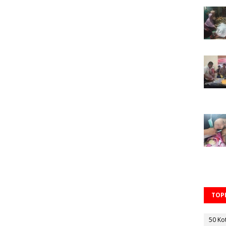
TOPI
50 Ko