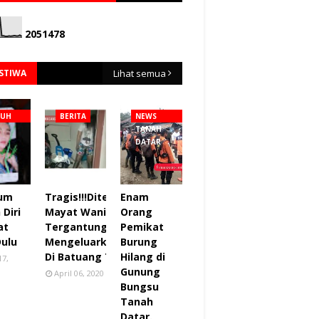
2
0
5
1
4
7
8
ISTIWA
Lihat semua
NUH
BERITA
NEWS
TANAH
DATAR
lum
Tragis!!!Ditemukan
Enam
Diri
Mayat Wanita
Orang
at
Tergantung sudah
Pemikat
Dulu
Mengeluarkan Bau
Burung
Di Batuang Taba.
Hilang di
17,
Gunung
April 06, 2020
Bungsu
Tanah
Datar.