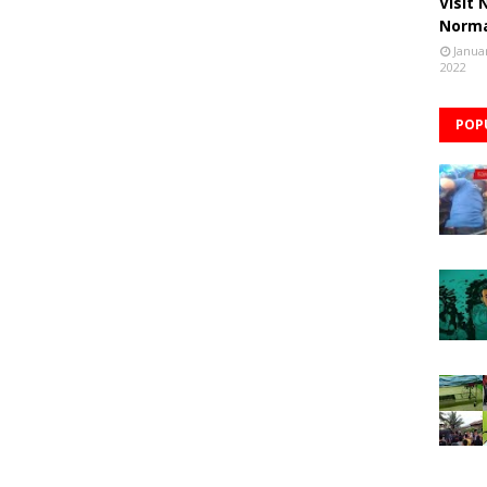
Visit
Norm
Janua
2022
POP