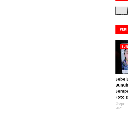
PER
BU
DIRI
Sebe
Bunuh 
Semp
Foto 
April 
2021