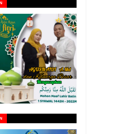
AN
AN