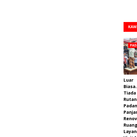
KAW
PAD
PAN
Luar
Biasa.
Tiada 
Rutan
Pada
Panja
Renov
Ruan
Layan