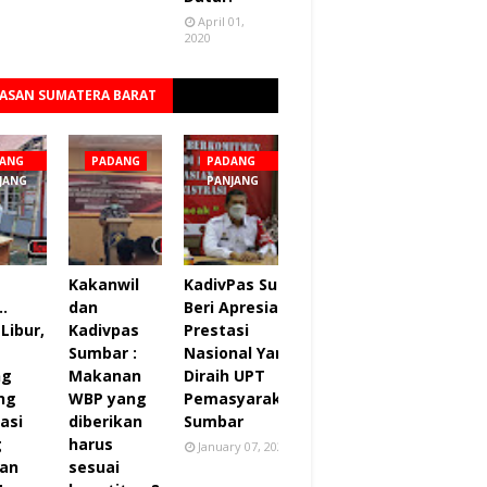
April 01,
2020
ASAN SUMATERA BARAT
Lihat semua
ANG
PADANG
PADANG
JANG
PANJANG
Kakanwil
KadivPas Sumbar
..
dan
Beri Apresiasi 27
Libur,
Kadivpas
Prestasi
Sumbar :
Nasional Yang
ng
Makanan
Diraih UPT
ng
WBP yang
Pemasyarakatan
asi
diberikan
Sumbar
g
harus
January 07, 2022
an
sesuai