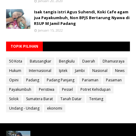
Januari 20, 2020
Isak tangis istri Agus Suhendi, Koki Cafe agam
jua Payakumbuh, Non BPJS Bertarung Nyawa di
RSUP M Jamil Padang
Januari 15, 2022
TOPIK PILIHAN
50 Kota
Batusangkar
Bengkulu
Daerah
Dhamasraya
Hukum
Internasional
Iptek
Jambi
Nasional
News
Opini
Padang
Padang Panjang
Pariaman
Pasaman
Payakumbuh
Peristiwa
Pessel
Potret Kehidupan
Solok
Sumatera Barat
Tanah Datar
Tentang
Undang - Undang
ekonomi
Bahan Ajar Terintegrasi Science Technology