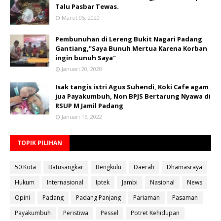
Talu Pasbar Tewas.
Maret 05, 2020
Pembunuhan di Lereng Bukit Nagari Padang
Gantiang,"Saya Bunuh Mertua Karena Korban
ingin bunuh Saya"
Januari 20, 2020
Isak tangis istri Agus Suhendi, Koki Cafe agam
jua Payakumbuh, Non BPJS Bertarung Nyawa di
RSUP M Jamil Padang
Januari 15, 2022
TOPIK PILIHAN
50 Kota
Batusangkar
Bengkulu
Daerah
Dhamasraya
Hukum
Internasional
Iptek
Jambi
Nasional
News
Opini
Padang
Padang Panjang
Pariaman
Pasaman
Payakumbuh
Peristiwa
Pessel
Potret Kehidupan