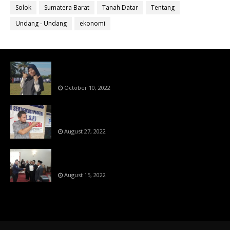
Solok
Sumatera Barat
Tanah Datar
Tentang
Undang - Undang
ekonomi
Bahan Ajar Terintegrasi Science Technology
Engineering Dan Mathematics (STEM)
October 10, 2022
Menanti Putusn MK Kembalikan Hak Regulator
Kepada Organisasi Pers
August 27, 2022
Makin Di Tekan Dewan Pers,SKW Berlisensi
BNSP Makin Dipercaya
August 15, 2022