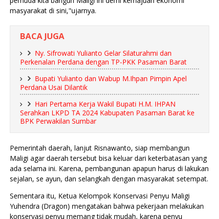
pemuda kita bangun Maligi ini demi kemajuan ekonomi
masyarakat di sini,"ujarnya.
BACA JUGA
Ny. Sifrowati Yulianto Gelar Silaturahmi dan
Perkenalan Perdana dengan TP-PKK Pasaman Barat
Bupati Yulianto dan Wabup M.Ihpan Pimpin Apel
Perdana Usai Dilantik
Hari Pertama Kerja Wakil Bupati H.M. IHPAN
Serahkan LKPD TA 2024 Kabupaten Pasaman Barat ke
BPK Perwakilan Sumbar
Pemerintah daerah, lanjut Risnawanto, siap membangun
Maligi agar daerah tersebut bisa keluar dari keterbatasan yang
ada selama ini. Karena, pembangunan apapun harus di lakukan
sejalan, se ayun, dan selangkah dengan masyarakat setempat.
Sementara itu, Ketua Kelompok Konservasi Penyu Maligi
Yuhendra (Dragon) mengatakan bahwa pekerjaan melakukan
konservasi penyu memang tidak mudah, karena penyu