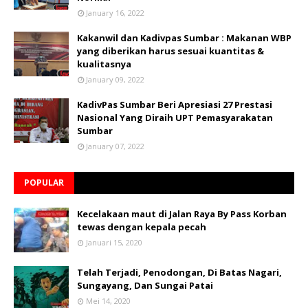
January 16, 2022
Kakanwil dan Kadivpas Sumbar : Makanan WBP
yang diberikan harus sesuai kuantitas &
kualitasnya
January 09, 2022
KadivPas Sumbar Beri Apresiasi 27 Prestasi
Nasional Yang Diraih UPT Pemasyarakatan
Sumbar
January 07, 2022
POPULAR
Kecelakaan maut di Jalan Raya By Pass Korban
tewas dengan kepala pecah
Januari 15, 2020
Telah Terjadi, Penodongan, Di Batas Nagari,
Sungayang, Dan Sungai Patai
Mei 14, 2020