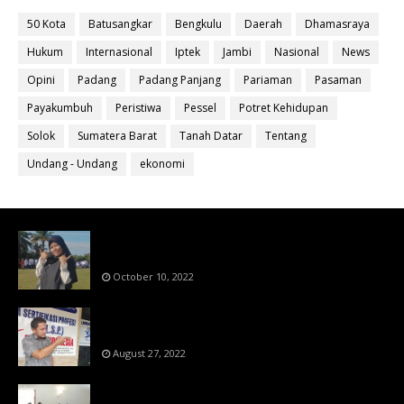
50 Kota
Batusangkar
Bengkulu
Daerah
Dhamasraya
Hukum
Internasional
Iptek
Jambi
Nasional
News
Opini
Padang
Padang Panjang
Pariaman
Pasaman
Payakumbuh
Peristiwa
Pessel
Potret Kehidupan
Solok
Sumatera Barat
Tanah Datar
Tentang
Undang - Undang
ekonomi
Bahan Ajar Terintegrasi Science Technology
Engineering Dan Mathematics (STEM)
October 10, 2022
Menanti Putusn MK Kembalikan Hak Regulator
Kepada Organisasi Pers
August 27, 2022
Makin Di Tekan Dewan Pers,SKW Berlisensi