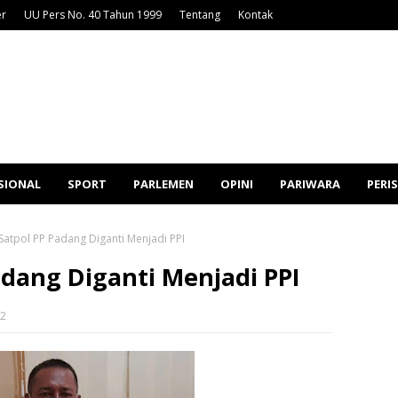
er
UU Pers No. 40 Tahun 1999
Tentang
Kontak
SIONAL
SPORT
PARLEMEN
OPINI
PARIWARA
PERI
Satpol PP Padang Diganti Menjadi PPI
adang Diganti Menjadi PPI
22