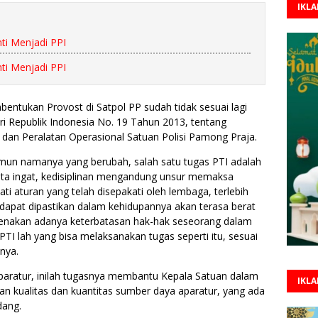
IKL
ti Menjadi PPI
ti Menjadi PPI
mbentukan Provost di Satpol PP sudah tidak sesuai lagi
i Republik Indonesia No. 19 Tahun 2013, tentang
dan Peralatan Operasional Satuan Polisi Pamong Praja.
un namanya yang berubah, salah satu tugas PTI adalah
kita ingat, kedisiplinan mengandung unsur memaksa
 aturan yang telah disepakati oleh lembaga, terlebih
r dapat dipastikan dalam kehidupannya akan terasa berat
karenakan adanya keterbatasan hak-hak seseorang dalam
I lah yang bisa melaksanakan tugas seperti itu, sesuai
pnya.
aratur, inilah tugasnya membantu Kepala Satuan dalam
IKL
n kualitas dan kuantitas sumber daya aparatur, yang ada
dang.