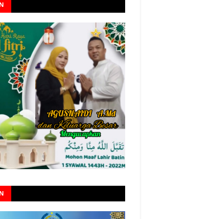
AN
AN