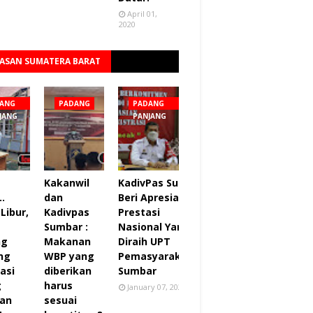
April 01,
2020
ASAN SUMATERA BARAT
Lihat semua
ANG
PADANG
PADANG
JANG
PANJANG
Kakanwil
KadivPas Sumbar
..
dan
Beri Apresiasi 27
Libur,
Kadivpas
Prestasi
Sumbar :
Nasional Yang
ng
Makanan
Diraih UPT
ng
WBP yang
Pemasyarakatan
asi
diberikan
Sumbar
g
harus
January 07, 2022
an
sesuai