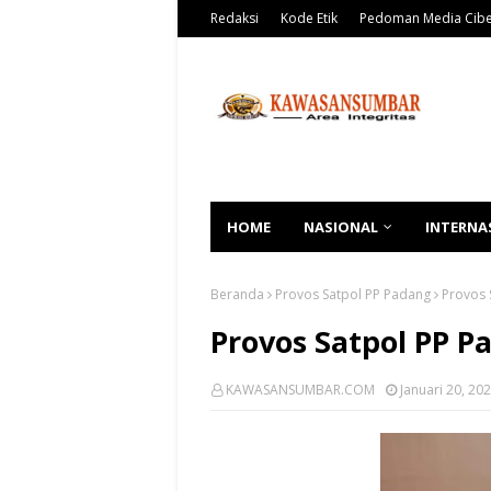
Redaksi
Kode Etik
Pedoman Media Cib
HOME
NASIONAL
INTERNA
Beranda
Provos Satpol PP Padang
Provos 
Provos Satpol PP P
KAWASANSUMBAR.COM
Januari 20, 20