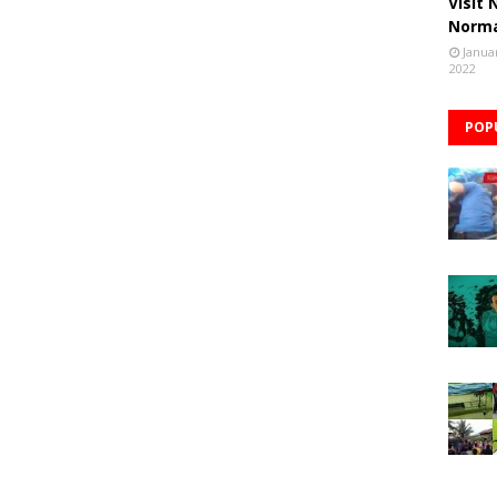
Visit
Norm
Janua
2022
POP