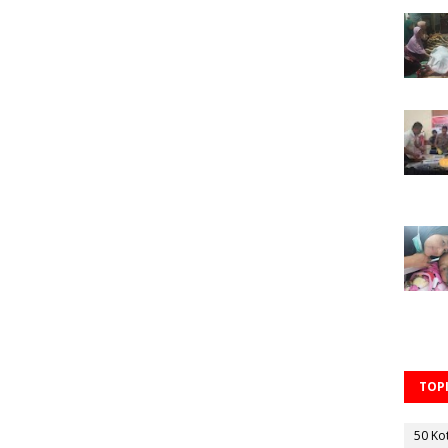
TOPI
50 Ko