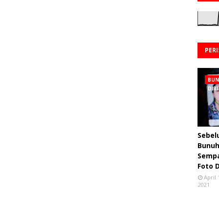
PER
BU
DIRI
Sebe
Bunuh 
Semp
Foto 
April 
2021