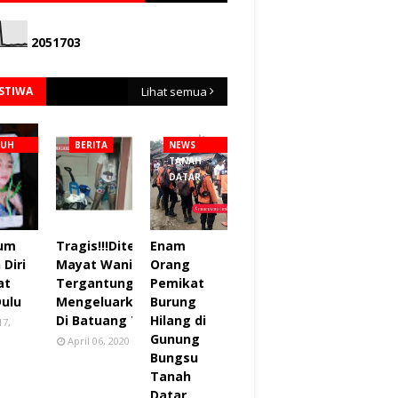
2
0
5
1
7
0
3
ISTIWA
Lihat semua
NUH
BERITA
NEWS
TANAH
DATAR
lum
Tragis!!!Ditemukan
Enam
Diri
Mayat Wanita
Orang
at
Tergantung sudah
Pemikat
Dulu
Mengeluarkan Bau
Burung
Di Batuang Taba.
Hilang di
17,
Gunung
April 06, 2020
Bungsu
Tanah
Datar.