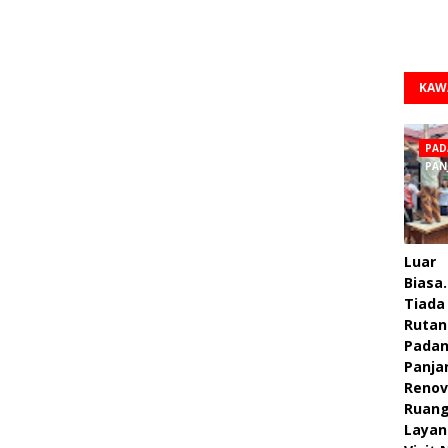
KAW
PAD
PAN
Luar
Biasa.
Tiada 
Rutan
Pada
Panja
Renov
Ruan
Layan