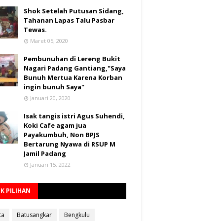
Shok Setelah Putusan Sidang,
Tahanan Lapas Talu Pasbar
Tewas.
Maret 05, 2020
Pembunuhan di Lereng Bukit
Nagari Padang Gantiang,"Saya
Bunuh Mertua Karena Korban
ingin bunuh Saya"
Januari 20, 2020
Isak tangis istri Agus Suhendi,
Koki Cafe agam jua
Payakumbuh, Non BPJS
Bertarung Nyawa di RSUP M
Jamil Padang
Januari 15, 2022
K PILIHAN
ta
Batusangkar
Bengkulu