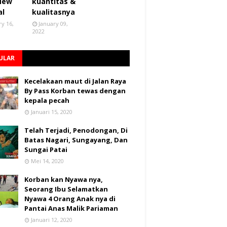
 New
kuantitas &
al
kualitasnya
ry 16,
January 09,
2022
ULAR
Kecelakaan maut di Jalan Raya
By Pass Korban tewas dengan
kepala pecah
Januari 15, 2020
Telah Terjadi, Penodongan, Di
Batas Nagari, Sungayang, Dan
Sungai Patai
Mei 14, 2020
Korban kan Nyawa nya,
Seorang Ibu Selamatkan
Nyawa 4 Orang Anak nya di
Pantai Anas Malik Pariaman
Januari 12, 2020