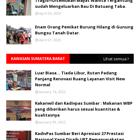
Tragis!!!Ditemukan Mayat Wanita Tergantung
sudah Mengeluarkan Bau Di Batuang Taba.
April 06, 2020
Enam Orang Pemikat Burung Hilang di Gunung
Bungsu Tanah Datar.
April 01, 2020
KAWASAN SUMATERA BARAT
Lihat semua
Luar Biasa... Tiada Libur, Rutan Padang
Panjang Renovasi Ruang Layanan Visit New
Normal
January 16, 2022
Kakanwil dan Kadivpas Sumbar : Makanan WBP
yang diberikan harus sesuai kuantitas &
kualitasnya
January 09, 2022
KadivPas Sumbar Beri Apresiasi 27 Prestasi
Nasional Yang Diraih UPT Pemasyarakatan