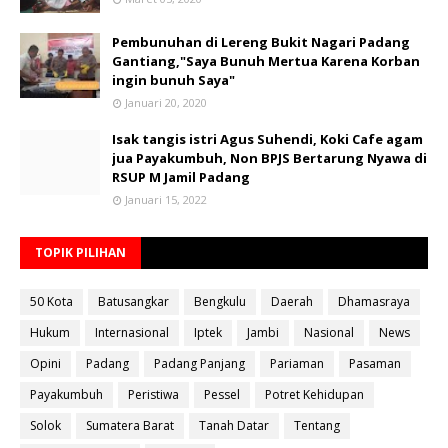
Pembunuhan di Lereng Bukit Nagari Padang
Gantiang,"Saya Bunuh Mertua Karena Korban
ingin bunuh Saya"
Januari 20, 2020
Isak tangis istri Agus Suhendi, Koki Cafe agam
jua Payakumbuh, Non BPJS Bertarung Nyawa di
RSUP M Jamil Padang
Januari 15, 2022
TOPIK PILIHAN
50 Kota
Batusangkar
Bengkulu
Daerah
Dhamasraya
Hukum
Internasional
Iptek
Jambi
Nasional
News
Opini
Padang
Padang Panjang
Pariaman
Pasaman
Payakumbuh
Peristiwa
Pessel
Potret Kehidupan
Solok
Sumatera Barat
Tanah Datar
Tentang