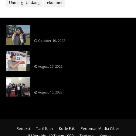
Undang - Undang
ekonomi
Bahan Ajar Terintegrasi Science Technology
Engineering Dan Mathematics (STEM)
October 10, 2022
Menanti Putusn MK Kembalikan Hak Regulator
Kepada Organisasi Pers
August 27, 2022
Makin Di Tekan Dewan Pers,SKW Berlisensi
BNSP Makin Dipercaya
August 15, 2022
Redaksi
Tarif Iklan
Kode Etik
Pedoman Media Ciber
UU Pers No. 40 Tahun 1999
Tentang
Kontak