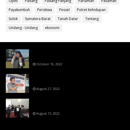
Opini
Padang
Padang Panjang
Pariaman
Pasaman
Payakumbuh
Peristiwa
Pessel
Potret Kehidupan
Solok
Sumatera Barat
Tanah Datar
Tentang
Undang - Undang
ekonomi
Bahan Ajar Terintegrasi Science Technology
Engineering Dan Mathematics (STEM)
October 10, 2022
Menanti Putusn MK Kembalikan Hak Regulator
Kepada Organisasi Pers
August 27, 2022
Makin Di Tekan Dewan Pers,SKW Berlisensi
BNSP Makin Dipercaya
August 15, 2022