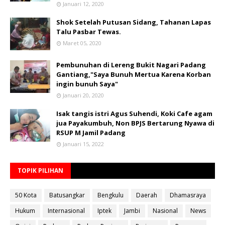
Januari 12, 2020
Shok Setelah Putusan Sidang, Tahanan Lapas
Talu Pasbar Tewas.
Maret 05, 2020
Pembunuhan di Lereng Bukit Nagari Padang
Gantiang,"Saya Bunuh Mertua Karena Korban
ingin bunuh Saya"
Januari 20, 2020
Isak tangis istri Agus Suhendi, Koki Cafe agam
jua Payakumbuh, Non BPJS Bertarung Nyawa di
RSUP M Jamil Padang
Januari 15, 2022
TOPIK PILIHAN
50 Kota
Batusangkar
Bengkulu
Daerah
Dhamasraya
Hukum
Internasional
Iptek
Jambi
Nasional
News