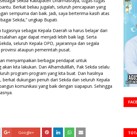
n sebagai Sekda Kabupaten Dharmasraya, tugas-tugas
antu. Berkat beliau jugalah, seluruh pencapaian yang
ngan sempurna dan baik. Jadi, saya berterima-kasih atas
bagai Sekda,” ungkap Bupati.
 tugasnya sebagai Kepala Daerah ia harus belajar dari
alahan agar dapat menjadi lebih baik lagi. Serta
Sekda, seluruh Kepala OPD, jajarannya dan segala
provinsi ataupun pemerintah pusat.
i dan menyampaikan berbagai pendapat untuk
akan kita lakukan. Dan Alhamdulillah, Pak Sekda selalu
ruh program-program yang kita buat. Dan hasilnya
 ini, berkat dukungan penuh dari Sekda dan seluruh Kepala
mbangun komunikasi yang baik dengan siapapun. Sehingga
kasnya.
FAC
Google+
TOT