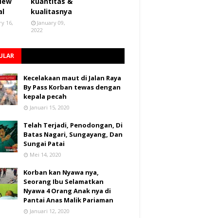
 New
kuantitas &
al
kualitasnya
ry 16,
January 09,
2022
ULAR
Kecelakaan maut di Jalan Raya
By Pass Korban tewas dengan
kepala pecah
Januari 15, 2020
Telah Terjadi, Penodongan, Di
Batas Nagari, Sungayang, Dan
Sungai Patai
Mei 14, 2020
Korban kan Nyawa nya,
Seorang Ibu Selamatkan
Nyawa 4 Orang Anak nya di
Pantai Anas Malik Pariaman
Januari 12, 2020