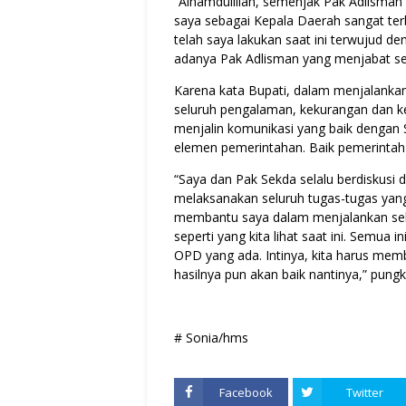
“Alhamdulillah, semenjak Pak Adlisma
saya sebagai Kepala Daerah sangat terb
telah saya lakukan saat ini terwujud de
adanya Pak Adlisman yang menjabat se
Karena kata Bupati, dalam menjalankan
seluruh pengalaman, kekurangan dan kes
menjalin komunikasi yang baik dengan 
elemen pemerintahan. Baik pemerintah 
“Saya dan Pak Sekda selalu berdiskus
melaksanakan seluruh tugas-tugas yang 
membantu saya dalam menjalankan selu
seperti yang kita lihat saat ini. Semua
OPD yang ada. Intinya, kita harus me
hasilnya pun akan baik nantinya,” pung
# Sonia/hms
Facebook
Twitter