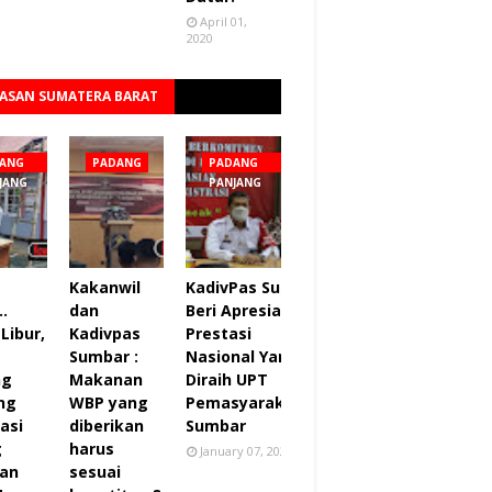
April 01,
2020
ASAN SUMATERA BARAT
Lihat semua
ANG
PADANG
PADANG
JANG
PANJANG
Kakanwil
KadivPas Sumbar
..
dan
Beri Apresiasi 27
Libur,
Kadivpas
Prestasi
Sumbar :
Nasional Yang
ng
Makanan
Diraih UPT
ng
WBP yang
Pemasyarakatan
asi
diberikan
Sumbar
g
harus
January 07, 2022
an
sesuai