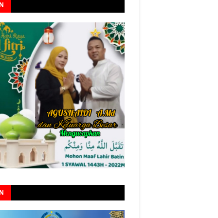
AN
AN