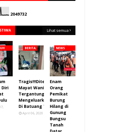
2
0
4
9
7
3
2
ISTIWA
Lihat semua
NUH
BERITA
NEWS
TANAH
DATAR
lum
Tragis!!!Ditemukan
Enam
Diri
Mayat Wanita
Orang
at
Tergantung sudah
Pemikat
Dulu
Mengeluarkan Bau
Burung
Di Batuang Taba.
Hilang di
17,
Gunung
April 06, 2020
Bungsu
Tanah
Datar.