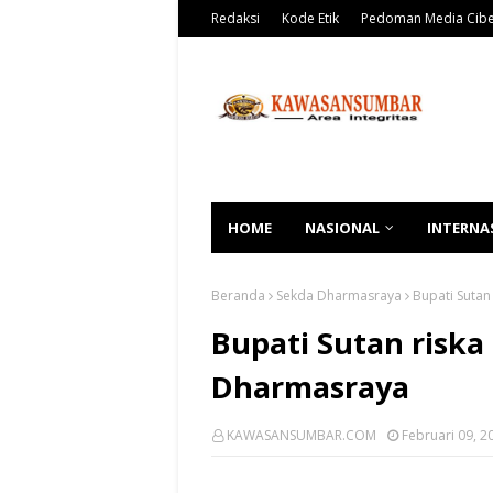
Redaksi
Kode Etik
Pedoman Media Cib
HOME
NASIONAL
INTERNA
Beranda
Sekda Dharmasraya
Bupati Sutan
Bupati Sutan riska 
Dharmasraya
KAWASANSUMBAR.COM
Februari 09, 2