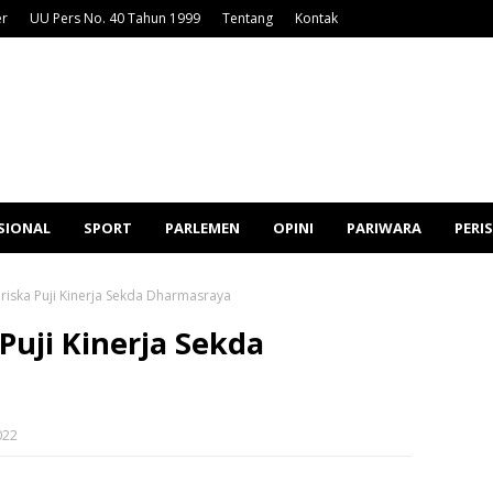
er
UU Pers No. 40 Tahun 1999
Tentang
Kontak
SIONAL
SPORT
PARLEMEN
OPINI
PARIWARA
PERI
 riska Puji Kinerja Sekda Dharmasraya
Puji Kinerja Sekda
022