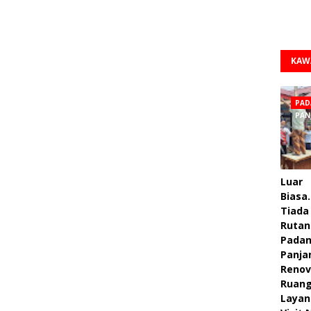
KAW
PAD
PAN
Luar
Biasa.
Tiada 
Rutan
Pada
Panja
Renov
Ruan
Layan