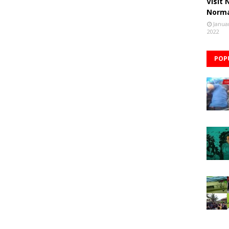
Visit
Norm
Janua
2022
POP