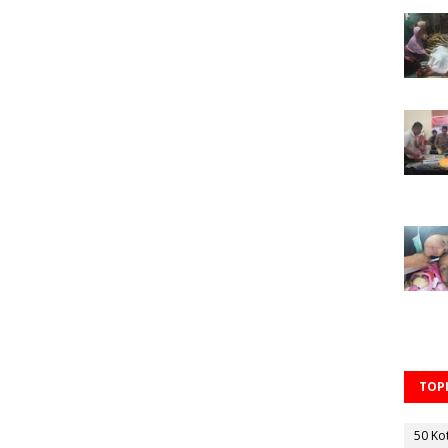
TOPI
50 Ko