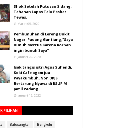
Shok Setelah Putusan Sidang,
Tahanan Lapas Talu Pasbar
Tewas.
Maret 05, 2020
Pembunuhan di Lereng Bukit
Nagari Padang Gantiang,"Saya
Bunuh Mertua Karena Korban
ingin bunuh Saya"
Januari 20, 2020
Isak tangis istri Agus Suhendi,
Koki Cafe agam jua
Payakumbuh, Non BPJS
Bertarung Nyawa di RSUP M
Jamil Padang
Januari 15, 2022
K PILIHAN
ta
Batusangkar
Bengkulu