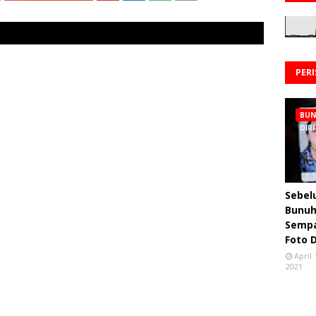
PER
BU
DIRI
Sebe
Bunuh 
Semp
Foto 
April 
2021