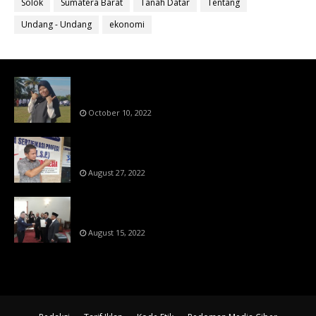
Solok
Sumatera Barat
Tanah Datar
Tentang
Undang - Undang
ekonomi
Bahan Ajar Terintegrasi Science Technology
Engineering Dan Mathematics (STEM)
October 10, 2022
Menanti Putusn MK Kembalikan Hak Regulator
Kepada Organisasi Pers
August 27, 2022
Makin Di Tekan Dewan Pers,SKW Berlisensi
BNSP Makin Dipercaya
August 15, 2022