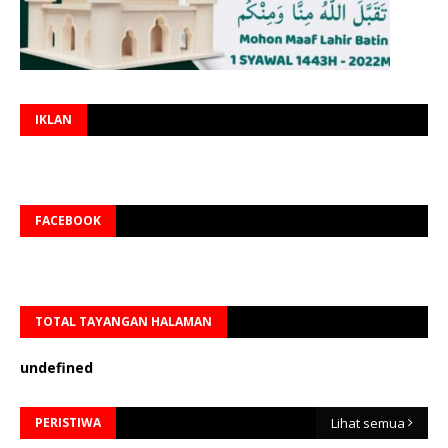
IKLAN
FACEBOOK
TOTAL TAYANGAN HALAMAN
u
n
d
e
f
n
e
d
PERISTIWA
Lihat semua