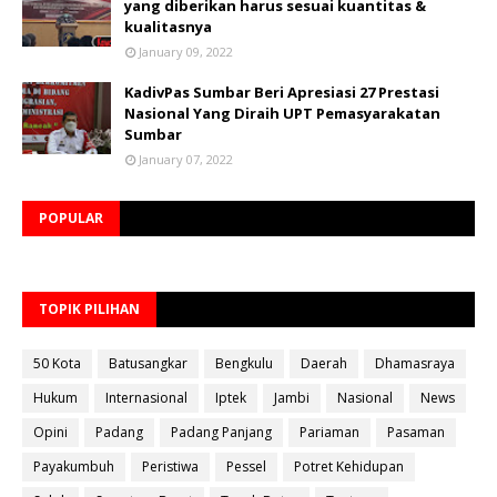
yang diberikan harus sesuai kuantitas &
kualitasnya
January 09, 2022
KadivPas Sumbar Beri Apresiasi 27 Prestasi
Nasional Yang Diraih UPT Pemasyarakatan
Sumbar
January 07, 2022
POPULAR
TOPIK PILIHAN
50 Kota
Batusangkar
Bengkulu
Daerah
Dhamasraya
Hukum
Internasional
Iptek
Jambi
Nasional
News
Opini
Padang
Padang Panjang
Pariaman
Pasaman
Payakumbuh
Peristiwa
Pessel
Potret Kehidupan