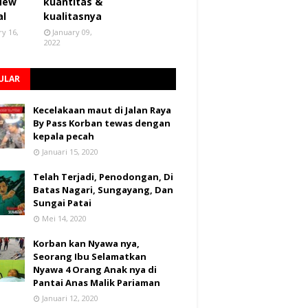
 New
kuantitas &
al
kualitasnya
ry 16,
January 09,
2022
ULAR
Kecelakaan maut di Jalan Raya
By Pass Korban tewas dengan
kepala pecah
Januari 15, 2020
Telah Terjadi, Penodongan, Di
Batas Nagari, Sungayang, Dan
Sungai Patai
Mei 14, 2020
Korban kan Nyawa nya,
Seorang Ibu Selamatkan
Nyawa 4 Orang Anak nya di
Pantai Anas Malik Pariaman
Januari 12, 2020