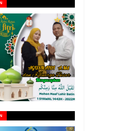
AN
AN