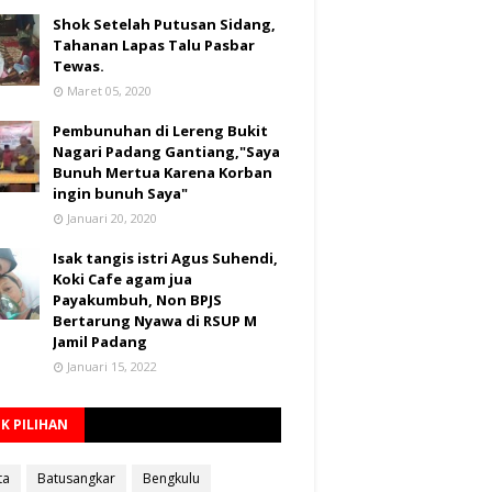
Shok Setelah Putusan Sidang,
Tahanan Lapas Talu Pasbar
Tewas.
Maret 05, 2020
Pembunuhan di Lereng Bukit
Nagari Padang Gantiang,"Saya
Bunuh Mertua Karena Korban
ingin bunuh Saya"
Januari 20, 2020
Isak tangis istri Agus Suhendi,
Koki Cafe agam jua
Payakumbuh, Non BPJS
Bertarung Nyawa di RSUP M
Jamil Padang
Januari 15, 2022
K PILIHAN
ta
Batusangkar
Bengkulu