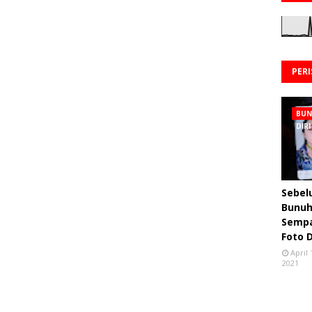
PER
BU
DIRI
Sebe
Bunuh 
Semp
Foto 
April 
2021