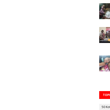
TOPI
50 Ko