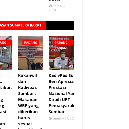
April 01,
2020
ASAN SUMATERA BARAT
Lihat semua
ANG
PADANG
PADANG
JANG
PANJANG
Kakanwil
KadivPas Sumbar
..
dan
Beri Apresiasi 27
Libur,
Kadivpas
Prestasi
Sumbar :
Nasional Yang
ng
Makanan
Diraih UPT
ng
WBP yang
Pemasyarakatan
asi
diberikan
Sumbar
g
harus
January 07, 2022
an
sesuai