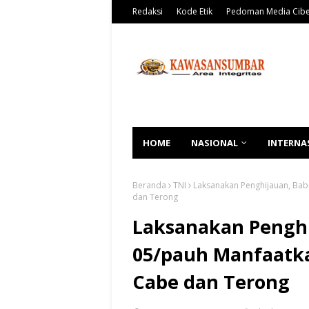
Redaksi
Kode Etik
Pedoman Media Cib
HOME
NASIONAL
INTERNA
Beranda
TNI
Laksanakan Penghijauan, Bab
dan Terong
Laksanakan Penghi
05/pauh Manfaatk
Cabe dan Terong