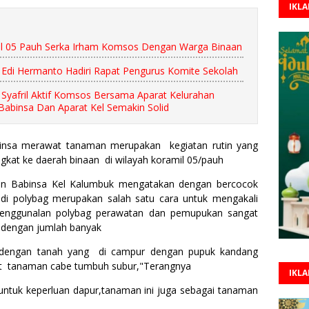
IKL
mil 05 Pauh Serka Irham Komsos Dengan Warga Binaan
 Edi Hermanto Hadiri Rapat Pengurus Komite Sekolah
 Syafril Aktif Komsos Bersama Aparat Kelurahan
Babinsa Dan Aparat Kel Semakin Solid
abinsa merawat tanaman merupakan kegiatan rutin yang
ngkat ke daerah binaan di wilayah koramil 05/pauh
an Babinsa Kel Kalumbuk mengatakan dengan bercocok
di polybag merupakan salah satu cara untuk mengakali
menggunalan polybag perawatan dan pemupukan sangat
dengan jumlah banyak
engan tanah yang di campur dengan pupuk kandang
 tanaman cabe tumbuh subur,"Terangnya
IKL
n untuk keperluan dapur,tanaman ini juga sebagai tanaman