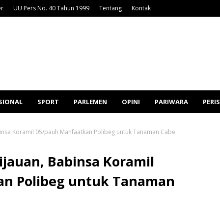
er
UU Pers No. 40 Tahun 1999
Tentang
Kontak
SIONAL
SPORT
PARLEMEN
OPINI
PARIWARA
PERI
insa Koramil 05/pauh Manfaatkan Polibeg untuk Tanaman Cabe
jauan, Babinsa Koramil
an Polibeg untuk Tanaman