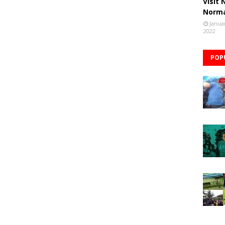
Visit
Norm
Janua
2022
POP