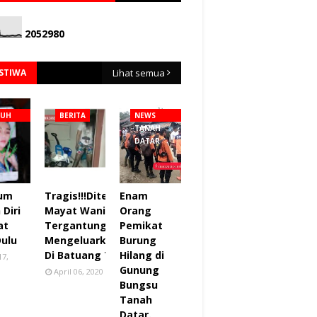
2
0
5
2
9
8
0
ISTIWA
Lihat semua
NUH
BERITA
NEWS
TANAH
DATAR
lum
Tragis!!!Ditemukan
Enam
Diri
Mayat Wanita
Orang
at
Tergantung sudah
Pemikat
Dulu
Mengeluarkan Bau
Burung
Di Batuang Taba.
Hilang di
17,
Gunung
April 06, 2020
Bungsu
Tanah
Datar.