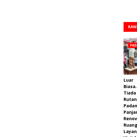
KAW
PAD
PAN
Luar
Biasa.
Tiada 
Rutan
Pada
Panja
Renov
Ruan
Layan