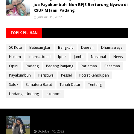
jua Payakumbuh, Non BPJS Bertarung Nyawa di
RSUP M Jamil Padang
Januari 15, 2022
TOPIK PILIHAN
50 Kota
Batusangkar
Bengkulu
Daerah
Dhamasraya
Hukum
Internasional
Iptek
Jambi
Nasional
News
Opini
Padang
Padang Panjang
Pariaman
Pasaman
Payakumbuh
Peristiwa
Pessel
Potret Kehidupan
Solok
Sumatera Barat
Tanah Datar
Tentang
Undang - Undang
ekonomi
Bahan Ajar Terintegrasi Science Technology
Engineering Dan Mathematics (STEM)
October 10, 2022