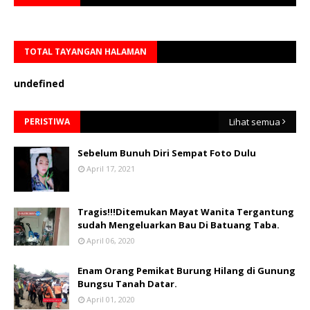
TOTAL TAYANGAN HALAMAN
u
n
d
e
f
n
e
d
PERISTIWA
Lihat semua
Sebelum Bunuh Diri Sempat Foto Dulu
April 17, 2021
Tragis!!!Ditemukan Mayat Wanita Tergantung
sudah Mengeluarkan Bau Di Batuang Taba.
April 06, 2020
Enam Orang Pemikat Burung Hilang di Gunung
Bungsu Tanah Datar.
April 01, 2020