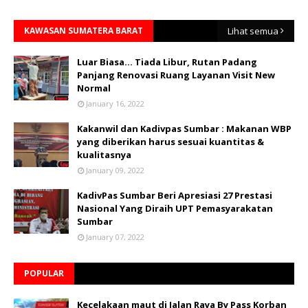
KAWASAN SUMATERA BARAT
Lihat semua
Luar Biasa... Tiada Libur, Rutan Padang
Panjang Renovasi Ruang Layanan Visit New
Normal
January 16, 2022
Kakanwil dan Kadivpas Sumbar : Makanan WBP
yang diberikan harus sesuai kuantitas &
kualitasnya
January 09, 2022
KadivPas Sumbar Beri Apresiasi 27 Prestasi
Nasional Yang Diraih UPT Pemasyarakatan
Sumbar
January 07, 2022
POPULAR
Kecelakaan maut di Jalan Raya By Pass Korban