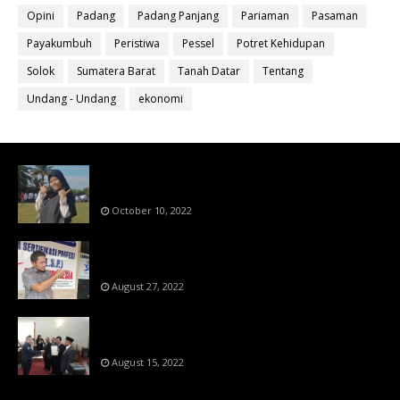
Opini
Padang
Padang Panjang
Pariaman
Pasaman
Payakumbuh
Peristiwa
Pessel
Potret Kehidupan
Solok
Sumatera Barat
Tanah Datar
Tentang
Undang - Undang
ekonomi
Bahan Ajar Terintegrasi Science Technology
Engineering Dan Mathematics (STEM)
October 10, 2022
Menanti Putusn MK Kembalikan Hak Regulator
Kepada Organisasi Pers
August 27, 2022
Makin Di Tekan Dewan Pers,SKW Berlisensi
BNSP Makin Dipercaya
August 15, 2022