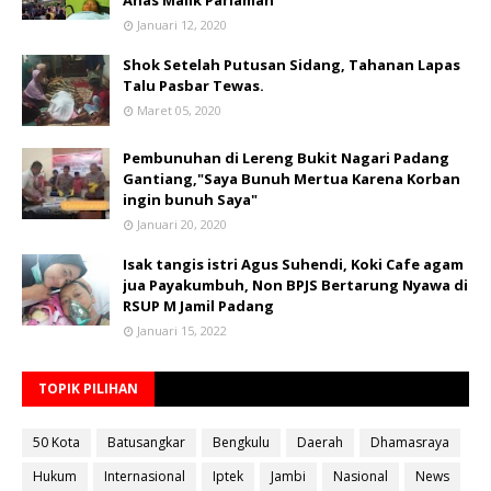
Anas Malik Pariaman
Januari 12, 2020
Shok Setelah Putusan Sidang, Tahanan Lapas
Talu Pasbar Tewas.
Maret 05, 2020
Pembunuhan di Lereng Bukit Nagari Padang
Gantiang,"Saya Bunuh Mertua Karena Korban
ingin bunuh Saya"
Januari 20, 2020
Isak tangis istri Agus Suhendi, Koki Cafe agam
jua Payakumbuh, Non BPJS Bertarung Nyawa di
RSUP M Jamil Padang
Januari 15, 2022
TOPIK PILIHAN
50 Kota
Batusangkar
Bengkulu
Daerah
Dhamasraya
Hukum
Internasional
Iptek
Jambi
Nasional
News