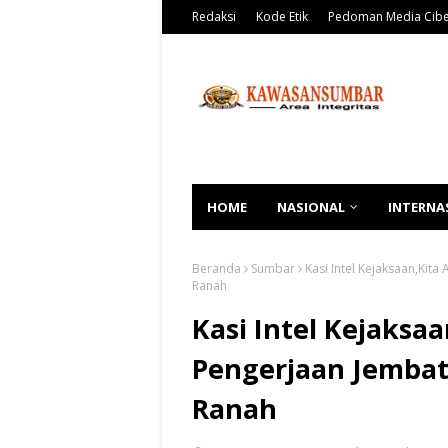
Redaksi
Kode Etik
Pedoman Media Cib
HOME
NASIONAL
INTERNA
Beranda
Sumbar
Kasi Intel Kejaksaan,Kit
Ranah
Kasi Intel Kejaksa
Pengerjaan Jembat
Ranah