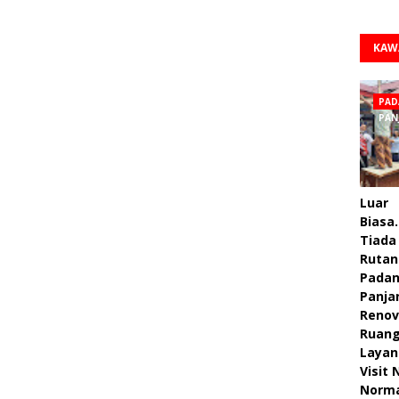
KAW
PAD
PAN
Luar
Biasa.
Tiada 
Rutan
Pada
Panja
Renov
Ruan
Layan
Visit
Norm