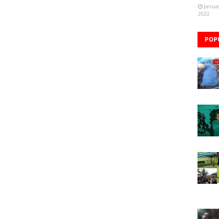
Janua
2022
POP