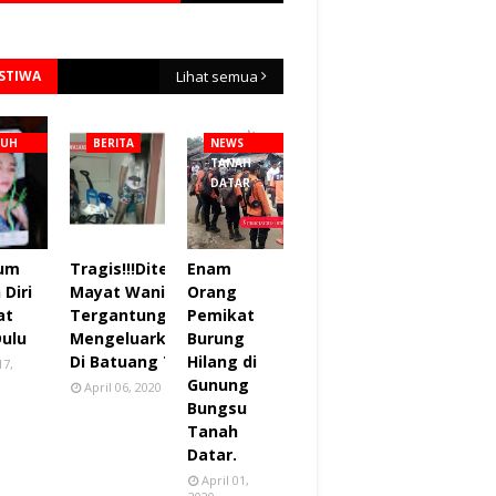
ISTIWA
Lihat semua
NUH
BERITA
NEWS
TANAH
DATAR
lum
Tragis!!!Ditemukan
Enam
Diri
Mayat Wanita
Orang
at
Tergantung sudah
Pemikat
Dulu
Mengeluarkan Bau
Burung
Di Batuang Taba.
Hilang di
17,
Gunung
April 06, 2020
Bungsu
Tanah
Datar.
April 01,