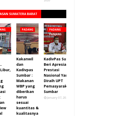
2020
ASAN SUMATERA BARAT
Lihat semua
ANG
PADANG
PADANG
JANG
PANJANG
Kakanwil
KadivPas Sumbar
..
dan
Beri Apresiasi 27
Libur,
Kadivpas
Prestasi
Sumbar :
Nasional Yang
ng
Makanan
Diraih UPT
ng
WBP yang
Pemasyarakatan
asi
diberikan
Sumbar
g
harus
January 07, 2022
an
sesuai
 New
kuantitas &
al
kualitasnya