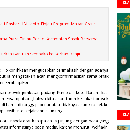
IKL
i Pasbar H.Yulianto Tinjau Program Makan Gratis
ama Putra Tinjau Posko Kecamatan Sasak Bersama
urkan Bantuan Sembako ke Korban Banjir
it Tipikor Ihksan mengucapkan terimakasih dengan adanya
sebut Ia mengatakan akan mengkomfirmasikan sama pihak
an kanit Tipikor
unan proyek jembatan padang Rumbio - koto Ranah kasi
n, menyampaikan ,bahwa kita akan turun ke lokasi proyek
adi harus di tanggapi,benar atau tidaknya akan kita cek ke
ap kasih intel kejaksaan sijunjung.
IKL
antor inspektorat kabupaten sijunjung dengan nada yang
tas informasinya pada media, karena menurut welfiadril