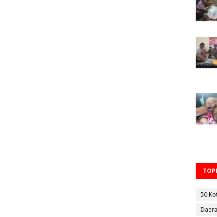
TOPI
50 Ko
Daer