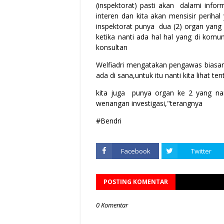
(inspektorat) pasti akan dalami info
interen dan kita akan mensisir perih
inspektorat punya dua (2) organ yan
ketika nanti ada hal hal yang di kom
konsultan
Welfiadri mengatakan pengawas biasan
ada di sana,untuk itu nanti kita lihat t
kita juga punya organ ke 2 yang n
wenangan investigasi,"terangnya
#Bendri
Facebook
Twitter
POSTING KOMENTAR
0 Komentar