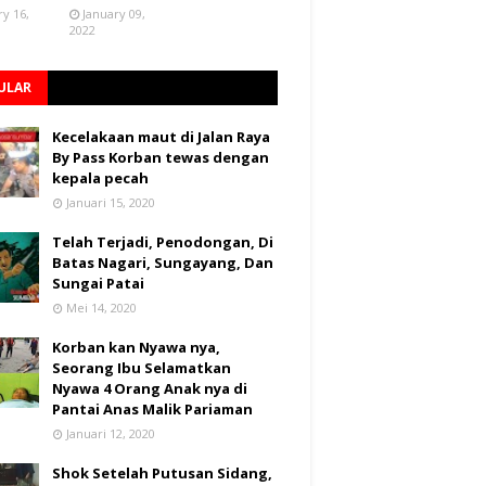
ry 16,
January 09,
2022
ULAR
Kecelakaan maut di Jalan Raya
By Pass Korban tewas dengan
kepala pecah
Januari 15, 2020
Telah Terjadi, Penodongan, Di
Batas Nagari, Sungayang, Dan
Sungai Patai
Mei 14, 2020
Korban kan Nyawa nya,
Seorang Ibu Selamatkan
Nyawa 4 Orang Anak nya di
Pantai Anas Malik Pariaman
Januari 12, 2020
Shok Setelah Putusan Sidang,