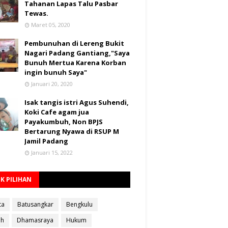
Tahanan Lapas Talu Pasbar
Tewas.
Maret 05, 2020
Pembunuhan di Lereng Bukit
Nagari Padang Gantiang,"Saya
Bunuh Mertua Karena Korban
ingin bunuh Saya"
Januari 20, 2020
Isak tangis istri Agus Suhendi,
Koki Cafe agam jua
Payakumbuh, Non BPJS
Bertarung Nyawa di RSUP M
Jamil Padang
Januari 15, 2022
K PILIHAN
ta
Batusangkar
Bengkulu
ah
Dhamasraya
Hukum