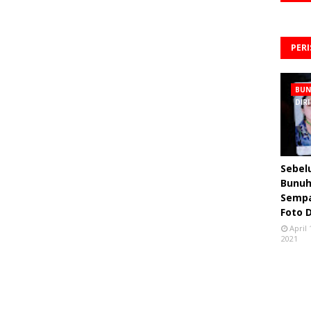
PER
BU
DIRI
Sebe
Bunuh 
Semp
Foto 
April 
2021