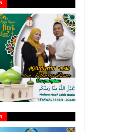
AN
AN