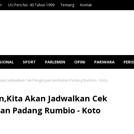
er
UU Pers No. 40 Tahun 1999
Tentang
Kontak
SIONAL
SPORT
PARLEMEN
OPINI
PARIWARA
PERI
a Akan Jadwalkan Cek Pengerjaan Jembatan Padang Rumbio - Koto
an,Kita Akan Jadwalkan Cek
an Padang Rumbio - Koto