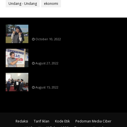
Undang - Undang
ekonomi
Bahan Ajar Terintegrasi Science Technology
Engineering Dan Mathematics (STEM)
October 10, 2022
Menanti Putusn MK Kembalikan Hak Regulator
Kepada Organisasi Pers
August 27, 2022
Makin Di Tekan Dewan Pers,SKW Berlisensi
BNSP Makin Dipercaya
August 15, 2022
Redaksi
Tarif Iklan
Kode Etik
Pedoman Media Ciber