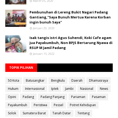
Maret 05, 2020
Pembunuhan di Lereng Bukit Nagari Padang
Gantiang,"Saya Bunuh Mertua Karena Korban
ingin bunuh Saya"
Januari 20, 2020
Isak tangis istri Agus Suhendi, Koki Cafe agam
jua Payakumbuh, Non BPJS Bertarung Nyawa di
RSUP M Jamil Padang
Januari 15, 2022
TOPIK PILIHAN
50 Kota
Batusangkar
Bengkulu
Daerah
Dhamasraya
Hukum
Internasional
Iptek
Jambi
Nasional
News
Opini
Padang
Padang Panjang
Pariaman
Pasaman
Payakumbuh
Peristiwa
Pessel
Potret Kehidupan
Solok
Sumatera Barat
Tanah Datar
Tentang