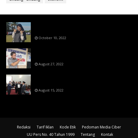
Bahan Ajar Terintegrasi Science Technology
Engineering Dan Mathematics (STEM)
October 10, 2022
Menanti Putusn MK Kembalikan Hak Regulator
Kepada Organisasi Pers
August 27, 2022
Makin Di Tekan Dewan Pers,SKW Berlisensi
BNSP Makin Dipercaya
August 15, 2022
Redaksi
Tarif Iklan
Kode Etik
Pedoman Media Ciber
UU Pers No. 40 Tahun 1999
Tentang
Kontak