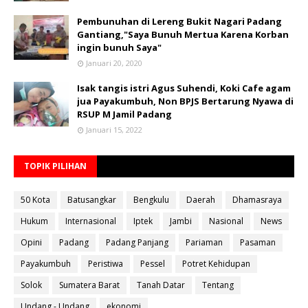
Pembunuhan di Lereng Bukit Nagari Padang
Gantiang,"Saya Bunuh Mertua Karena Korban
ingin bunuh Saya"
Januari 20, 2020
Isak tangis istri Agus Suhendi, Koki Cafe agam
jua Payakumbuh, Non BPJS Bertarung Nyawa di
RSUP M Jamil Padang
Januari 15, 2022
TOPIK PILIHAN
50 Kota
Batusangkar
Bengkulu
Daerah
Dhamasraya
Hukum
Internasional
Iptek
Jambi
Nasional
News
Opini
Padang
Padang Panjang
Pariaman
Pasaman
Payakumbuh
Peristiwa
Pessel
Potret Kehidupan
Solok
Sumatera Barat
Tanah Datar
Tentang
Undang - Undang
ekonomi