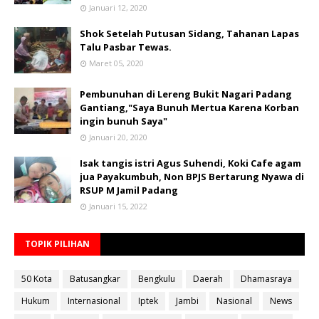
Januari 12, 2020
Shok Setelah Putusan Sidang, Tahanan Lapas
Talu Pasbar Tewas.
Maret 05, 2020
Pembunuhan di Lereng Bukit Nagari Padang
Gantiang,"Saya Bunuh Mertua Karena Korban
ingin bunuh Saya"
Januari 20, 2020
Isak tangis istri Agus Suhendi, Koki Cafe agam
jua Payakumbuh, Non BPJS Bertarung Nyawa di
RSUP M Jamil Padang
Januari 15, 2022
TOPIK PILIHAN
50 Kota
Batusangkar
Bengkulu
Daerah
Dhamasraya
Hukum
Internasional
Iptek
Jambi
Nasional
News