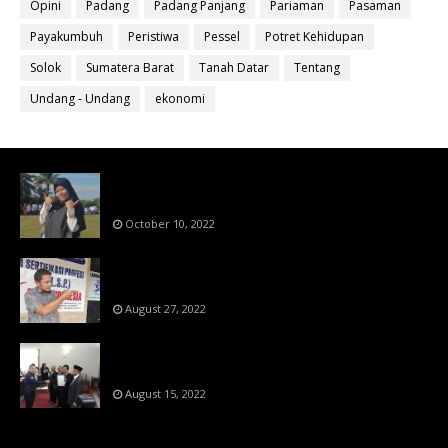
Opini
Padang
Padang Panjang
Pariaman
Pasaman
Payakumbuh
Peristiwa
Pessel
Potret Kehidupan
Solok
Sumatera Barat
Tanah Datar
Tentang
Undang - Undang
ekonomi
Bahan Ajar Terintegrasi Science Technology
Engineering Dan Mathematics (STEM)
October 10, 2022
Menanti Putusn MK Kembalikan Hak Regulator
Kepada Organisasi Pers
August 27, 2022
Makin Di Tekan Dewan Pers,SKW Berlisensi
BNSP Makin Dipercaya
August 15, 2022