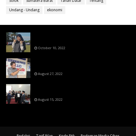
Solok
Sumatera Barat
Tanah Datar
Tentang
Undang - Undang
ekonomi
Bahan Ajar Terintegrasi Science Technology
Engineering Dan Mathematics (STEM)
October 10, 2022
Menanti Putusn MK Kembalikan Hak Regulator
Kepada Organisasi Pers
August 27, 2022
Makin Di Tekan Dewan Pers,SKW Berlisensi
BNSP Makin Dipercaya
August 15, 2022
Redaksi
Tarif Iklan
Kode Etik
Pedoman Media Ciber