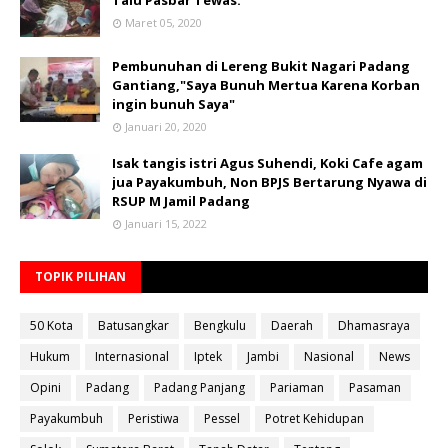
Talu Pasbar Tewas.
Maret 05, 2020
Pembunuhan di Lereng Bukit Nagari Padang
Gantiang,"Saya Bunuh Mertua Karena Korban
ingin bunuh Saya"
Januari 20, 2020
Isak tangis istri Agus Suhendi, Koki Cafe agam
jua Payakumbuh, Non BPJS Bertarung Nyawa di
RSUP M Jamil Padang
Januari 15, 2022
TOPIK PILIHAN
50 Kota
Batusangkar
Bengkulu
Daerah
Dhamasraya
Hukum
Internasional
Iptek
Jambi
Nasional
News
Opini
Padang
Padang Panjang
Pariaman
Pasaman
Payakumbuh
Peristiwa
Pessel
Potret Kehidupan