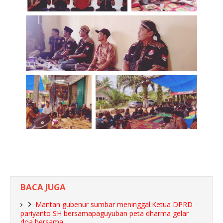
BACA JUGA
Mantan gubenur sumbar meninggal:Ketua DPRD
pariyanto SH bersamapaguyuban peta dharma gelar
doa bersama.