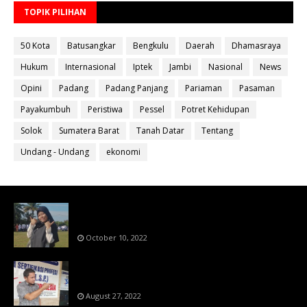
TOPIK PILIHAN
50 Kota
Batusangkar
Bengkulu
Daerah
Dhamasraya
Hukum
Internasional
Iptek
Jambi
Nasional
News
Opini
Padang
Padang Panjang
Pariaman
Pasaman
Payakumbuh
Peristiwa
Pessel
Potret Kehidupan
Solok
Sumatera Barat
Tanah Datar
Tentang
Undang - Undang
ekonomi
Bahan Ajar Terintegrasi Science Technology
Engineering Dan Mathematics (STEM)
October 10, 2022
Menanti Putusn MK Kembalikan Hak Regulator
Kepada Organisasi Pers
August 27, 2022