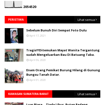
2
0
5
4
5
2
0
PERISTIWA
Lihat semua
Sebelum Bunuh Diri Sempat Foto Dulu
April 17, 2021
Tragis!!!Ditemukan Mayat Wanita Tergantung
sudah Mengeluarkan Bau Di Batuang Taba.
April 06, 2020
Enam Orang Pemikat Burung Hilang di Gunung
Bungsu Tanah Datar.
April 01, 2020
KAWASAN SUMATERA BARAT
Lihat semua
Luar Biasa... Tiada Libur, Rutan Padang