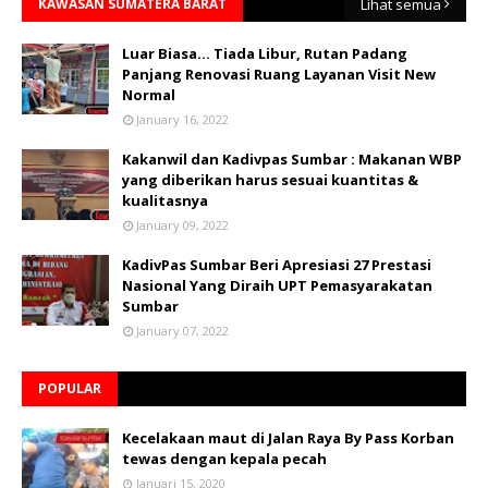
KAWASAN SUMATERA BARAT
Lihat semua
Luar Biasa... Tiada Libur, Rutan Padang
Panjang Renovasi Ruang Layanan Visit New
Normal
January 16, 2022
Kakanwil dan Kadivpas Sumbar : Makanan WBP
yang diberikan harus sesuai kuantitas &
kualitasnya
January 09, 2022
KadivPas Sumbar Beri Apresiasi 27 Prestasi
Nasional Yang Diraih UPT Pemasyarakatan
Sumbar
January 07, 2022
POPULAR
Kecelakaan maut di Jalan Raya By Pass Korban
tewas dengan kepala pecah
Januari 15, 2020