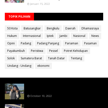
Januari 15, 2022
TOPIK PILIHAN
50 Kota
Batusangkar
Bengkulu
Daerah
Dhamasraya
Hukum
Internasional
Iptek
Jambi
Nasional
News
Opini
Padang
Padang Panjang
Pariaman
Pasaman
Payakumbuh
Peristiwa
Pessel
Potret Kehidupan
Solok
Sumatera Barat
Tanah Datar
Tentang
Undang - Undang
ekonomi
Bahan Ajar Terintegrasi Science Technology
Engineering Dan Mathematics (STEM)
October 10, 2022
Menanti Putusn MK Kembalikan Hak Regulator