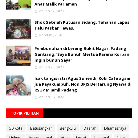
Anas Malik Pariaman
Januari 12, 2020
Shok Setelah Putusan Sidang, Tahanan Lapas
Talu Pasbar Tewas.
Maret 05, 2020
Pembunuhan di Lereng Bukit Nagari Padang
Gantiang,"Saya Bunuh Mertua Karena Korban
ingin bunuh Saya"
Januari 20, 2020
Isak tangis istri Agus Suhendi, Koki Cafe agam
jua Payakumbuh, Non BPJS Bertarung Nyawa di
RSUP M Jamil Padang
Januari 15, 2022
TOPIK PILIHAN
50 Kota
Batusangkar
Bengkulu
Daerah
Dhamasraya
Hukum
Internasional
Iptek
Jambi
Nasional
News