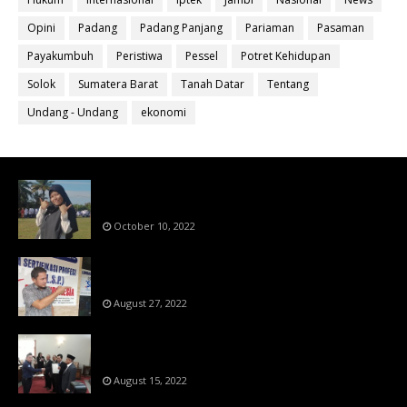
Opini
Padang
Padang Panjang
Pariaman
Pasaman
Payakumbuh
Peristiwa
Pessel
Potret Kehidupan
Solok
Sumatera Barat
Tanah Datar
Tentang
Undang - Undang
ekonomi
Bahan Ajar Terintegrasi Science Technology
Engineering Dan Mathematics (STEM)
October 10, 2022
Menanti Putusn MK Kembalikan Hak Regulator
Kepada Organisasi Pers
August 27, 2022
Makin Di Tekan Dewan Pers,SKW Berlisensi
BNSP Makin Dipercaya
August 15, 2022