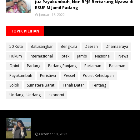
jua Payakumbuh, Non BPJS Bertarung Nyawa di
RSUP M Jamil Padang
Januari 15, 2022
TOPIK PILIHAN
50 Kota
Batusangkar
Bengkulu
Daerah
Dhamasraya
Hukum
Internasional
Iptek
Jambi
Nasional
News
Opini
Padang
Padang Panjang
Pariaman
Pasaman
Payakumbuh
Peristiwa
Pessel
Potret Kehidupan
Solok
Sumatera Barat
Tanah Datar
Tentang
Undang - Undang
ekonomi
Bahan Ajar Terintegrasi Science Technology
Engineering Dan Mathematics (STEM)
October 10, 2022