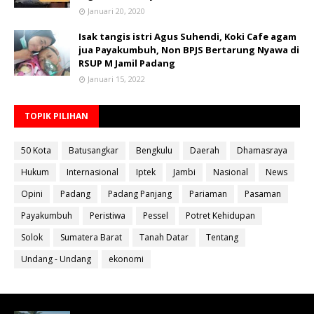
Januari 20, 2020
Isak tangis istri Agus Suhendi, Koki Cafe agam
jua Payakumbuh, Non BPJS Bertarung Nyawa di
RSUP M Jamil Padang
Januari 15, 2022
TOPIK PILIHAN
50 Kota
Batusangkar
Bengkulu
Daerah
Dhamasraya
Hukum
Internasional
Iptek
Jambi
Nasional
News
Opini
Padang
Padang Panjang
Pariaman
Pasaman
Payakumbuh
Peristiwa
Pessel
Potret Kehidupan
Solok
Sumatera Barat
Tanah Datar
Tentang
Undang - Undang
ekonomi