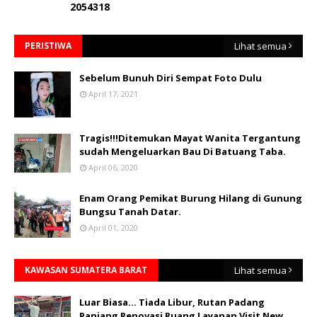
2
0
5
4
3
1
8
PERISTIWA
Lihat semua
Sebelum Bunuh Diri Sempat Foto Dulu
April 17, 2021
Tragis!!!Ditemukan Mayat Wanita Tergantung
sudah Mengeluarkan Bau Di Batuang Taba.
April 06, 2020
Enam Orang Pemikat Burung Hilang di Gunung
Bungsu Tanah Datar.
April 01, 2020
KAWASAN SUMATERA BARAT
Lihat semua
Luar Biasa... Tiada Libur, Rutan Padang
Panjang Renovasi Ruang Layanan Visit New