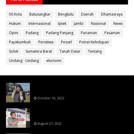
50 Kota
Batusangkar
Bengkulu
Daerah
Dhamasraya
Hukum
Internasional
Iptek
Jambi
Nasional
News
Opini
Padang
Padang Panjang
Pariaman
Pasaman
Payakumbuh
Peristiwa
Pessel
Potret Kehidupan
Solok
Sumatera Barat
Tanah Datar
Tentang
Undang - Undang
ekonomi
Bahan Ajar Terintegrasi Science Technology
Engineering Dan Mathematics (STEM)
October 10, 2022
Menanti Putusn MK Kembalikan Hak Regulator
Kepada Organisasi Pers
August 27, 2022