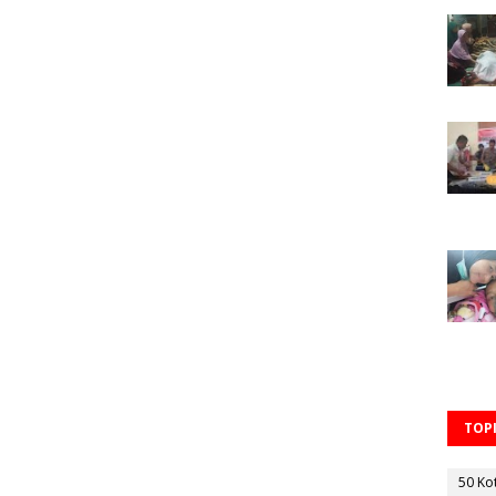
TOPI
50 Ko