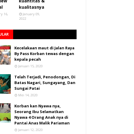
 New
kuantitas &
al
kualitasnya
ry 16,
January 09,
2022
ULAR
Kecelakaan maut di Jalan Raya
By Pass Korban tewas dengan
kepala pecah
Januari 15, 2020
Telah Terjadi, Penodongan, Di
Batas Nagari, Sungayang, Dan
Sungai Patai
Mei 14, 2020
Korban kan Nyawa nya,
Seorang Ibu Selamatkan
Nyawa 4 Orang Anak nya di
Pantai Anas Malik Pariaman
Januari 12, 2020