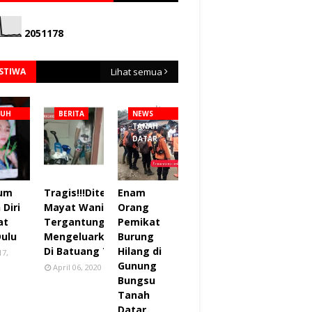
2
0
5
1
1
7
8
ISTIWA
Lihat semua
NUH
BERITA
NEWS
TANAH
DATAR
lum
Tragis!!!Ditemukan
Enam
Diri
Mayat Wanita
Orang
at
Tergantung sudah
Pemikat
Dulu
Mengeluarkan Bau
Burung
Di Batuang Taba.
Hilang di
17,
Gunung
April 06, 2020
Bungsu
Tanah
Datar.