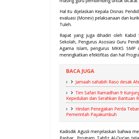
masing guru pembimbing untuk dicatat 
Hal itu dijelaskan Kepala Disnas Pendi
evaluasi (Monev) pelaksanaan dan kurik
Tuleh.
Rapat yang juga dihadiri oleh Kabid
Sekolah, Pengurus Asosiasi Guru Pen
Agama Islam, pengurus MKKS SMP d
meningkatkan efektifitas dan hal Prog
BACA JUGA
Jamaah sahabih Raso desak Ah
Tim Safari Ramadhan 9 Kunjun
Kepedulian dan Serahkan Bantuan R
Hindari Penegakan Perda Tebang
Pemerintah Payakumbuh
Kadisdik Agusli menjelaskan bahwa mel
Pasbar, Program Tahfiz Al-Qur’an tel