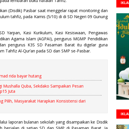
pada lembaran buku hafalan Tahfiz.
IKL
dikan (Disdik) Pasbar saat menggelar rapat monitoring dan
ulum tahfiz, pada Kamis (5/10) di di SD Negeri 09 Gunung
 SD Yarpan, Kasi Kurikulum, Kasi Kesiswaan, Pengawas
didikan Agama Islam (AGPAI), pengurus MGMP Pendidikan
an pengurus K3S SD Pasaman Barat itu digelar guna
ram Tahfiz Al-Qur’an pada SD dan SMP se-Pasbar.
mad rida bayar hutang
gi Mushalla Quba, Sekdako Sampaikan Pesan
p15 Juta
 Pilih, Masyarakat Harapkan Konsistensi dari
IKL
alui laporan bulanan sekolah yang disampaikan ke Disdik
ah berjalan di setiap SD dan SMP di Pasaman Barat. Ia