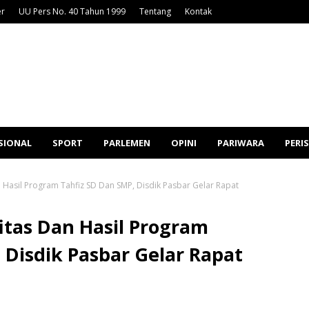
er
UU Pers No. 40 Tahun 1999
Tentang
Kontak
SIONAL
SPORT
PARLEMEN
OPINI
PARIWARA
PERI
an Hasil Program Tahfiz SD Dan SMP, Disdik Pasbar Gelar Rapat
itas Dan Hasil Program
 Disdik Pasbar Gelar Rapat