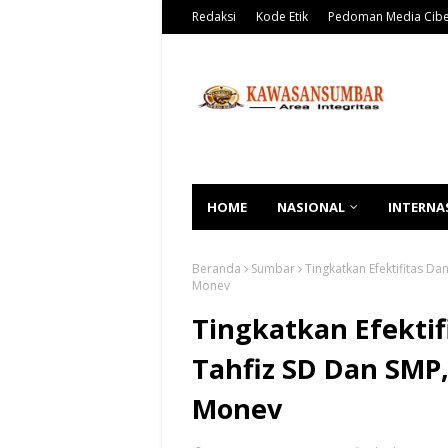
Redaksi
Kode Etik
Pedoman Media Cib
HOME
NASIONAL
INTERNA
Beranda
Sumbar
Tingkatkan Efektifitas D
Monev
Tingkatkan Efektif
Tahfiz SD Dan SMP,
Monev