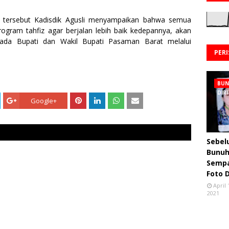
tersebut Kadisdik Agusli menyampaikan bahwa semua
ogram tahfiz agar berjalan lebih baik kedepannya, akan
pada Bupati dan Wakil Bupati Pasaman Barat melalui
PER
BU
DIRI
Google+
Sebe
Bunuh 
Semp
Foto 
April 
2021