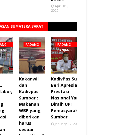
April 01,
2020
ASAN SUMATERA BARAT
Lihat semua
ANG
PADANG
PADANG
JANG
PANJANG
Kakanwil
KadivPas Sumbar
..
dan
Beri Apresiasi 27
Libur,
Kadivpas
Prestasi
Sumbar :
Nasional Yang
ng
Makanan
Diraih UPT
ng
WBP yang
Pemasyarakatan
asi
diberikan
Sumbar
g
harus
January 07, 2022
an
sesuai