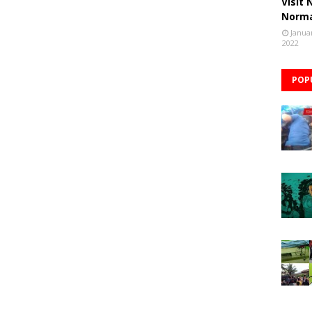
Visit
Norm
Janua
2022
POP