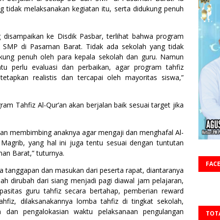
 tidak melaksanakan kegiatan itu, serta didukung penuh
g disampaikan ke Disdik Pasbar, terlihat bahwa program
an SMP di Pasaman Barat. Tidak ada sekolah yang tidak
dukung penuh oleh para kepala sekolah dan guru. Namun
tu perlu evaluasi dan perbaikan, agar program tahfiz
itetapkan realistis dan tercapai oleh mayoritas siswa,”
m Tahfiz Al-Qur’an akan berjalan baik sesuai target jika
dan membimbing anaknya agar mengaji dan menghafal Al-
 Magrib, yang hal ini juga tentu sesuai dengan tuntutan
n Barat,” tuturnya.
FAC
a tanggapan dan masukan dari peserta rapat, diantaranya
ah dirubah dari siang menjadi pagi diawal jam pelajaran,
pasitas guru tahfiz secara bertahap, pemberian reward
ahfiz, dilaksanakannya lomba tahfiz di tingkat sekolah,
n dan pengalokasian waktu pelaksanaan pengulangan
TOT