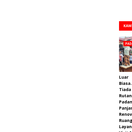
KAW
PAD
PAN
Luar
Biasa.
Tiada 
Rutan
Pada
Panja
Renov
Ruan
Layan