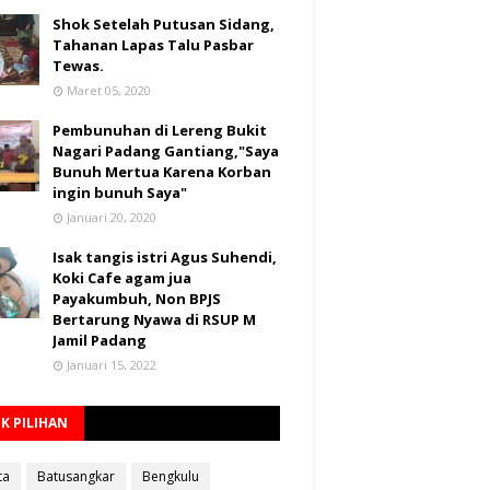
Shok Setelah Putusan Sidang,
Tahanan Lapas Talu Pasbar
Tewas.
Maret 05, 2020
Pembunuhan di Lereng Bukit
Nagari Padang Gantiang,"Saya
Bunuh Mertua Karena Korban
ingin bunuh Saya"
Januari 20, 2020
Isak tangis istri Agus Suhendi,
Koki Cafe agam jua
Payakumbuh, Non BPJS
Bertarung Nyawa di RSUP M
Jamil Padang
Januari 15, 2022
K PILIHAN
ta
Batusangkar
Bengkulu