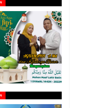
AN
AN