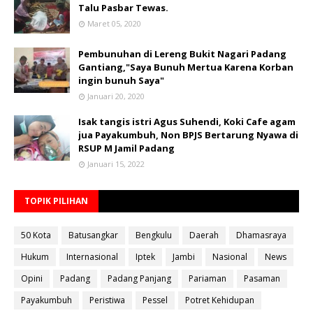
Talu Pasbar Tewas.
Maret 05, 2020
Pembunuhan di Lereng Bukit Nagari Padang
Gantiang,"Saya Bunuh Mertua Karena Korban
ingin bunuh Saya"
Januari 20, 2020
Isak tangis istri Agus Suhendi, Koki Cafe agam
jua Payakumbuh, Non BPJS Bertarung Nyawa di
RSUP M Jamil Padang
Januari 15, 2022
TOPIK PILIHAN
50 Kota
Batusangkar
Bengkulu
Daerah
Dhamasraya
Hukum
Internasional
Iptek
Jambi
Nasional
News
Opini
Padang
Padang Panjang
Pariaman
Pasaman
Payakumbuh
Peristiwa
Pessel
Potret Kehidupan