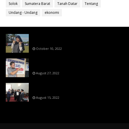
Solok
Sumatera Barat
Tanah Datar
Tentang
Undang - Undang
ekonomi
Bahan Ajar Terintegrasi Science Technology
Engineering Dan Mathematics (STEM)
October 10, 2022
Menanti Putusn MK Kembalikan Hak Regulator
Kepada Organisasi Pers
August 27, 2022
Makin Di Tekan Dewan Pers,SKW Berlisensi
BNSP Makin Dipercaya
August 15, 2022