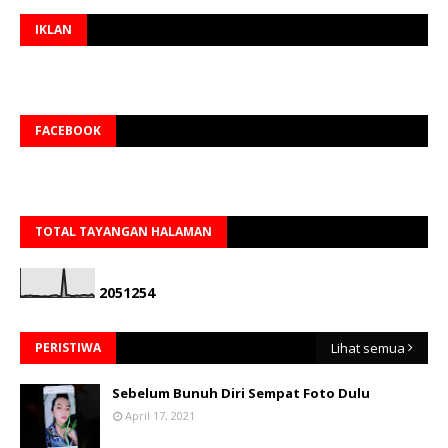
IKLAN
FACEBOOK
TOTAL TAYANGAN HALAMAN
2
0
5
1
2
5
4
PERISTIWA
Lihat semua
Sebelum Bunuh Diri Sempat Foto Dulu
April 17, 2021