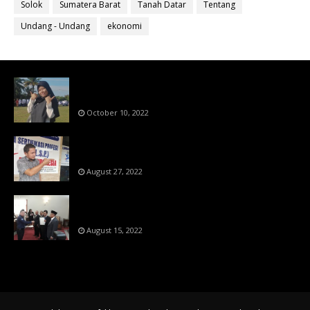
Solok
Sumatera Barat
Tanah Datar
Tentang
Undang - Undang
ekonomi
Bahan Ajar Terintegrasi Science Technology
Engineering Dan Mathematics (STEM)
October 10, 2022
Menanti Putusn MK Kembalikan Hak Regulator
Kepada Organisasi Pers
August 27, 2022
Makin Di Tekan Dewan Pers,SKW Berlisensi
BNSP Makin Dipercaya
August 15, 2022