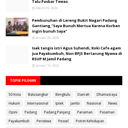
Talu Pasbar Tewas.
Maret 05, 2020
Pembunuhan di Lereng Bukit Nagari Padang
Gantiang,"Saya Bunuh Mertua Karena Korban
ingin bunuh Saya"
Januari 20, 2020
Isak tangis istri Agus Suhendi, Koki Cafe agam
jua Payakumbuh, Non BPJS Bertarung Nyawa di
RSUP M Jamil Padang
Januari 15, 2022
TOPIK PILIHAN
50 Kota
Batusangkar
Bengkulu
Daerah
Dhamasraya
Hukum
Internasional
Iptek
Jambi
Nasional
News
Opini
Padang
Padang Panjang
Pariaman
Pasaman
Payakumbuh
Peristiwa
Pessel
Potret Kehidupan