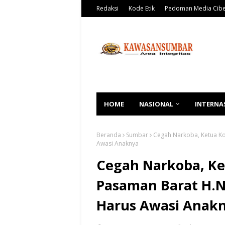
Redaksi
Kode Etik
Pedoman Media Cib
HOME
NASIONAL
INTERNA
Beranda
Sumbar
Cegah Narkoba, Ketua Ko
Awasi Anaknya
Cegah Narkoba, Ket
Pasaman Barat H.N
Harus Awasi Anak