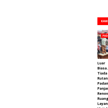
KAW
PAD
PAN
Luar
Biasa.
Tiada 
Rutan
Pada
Panja
Renov
Ruan
Layan