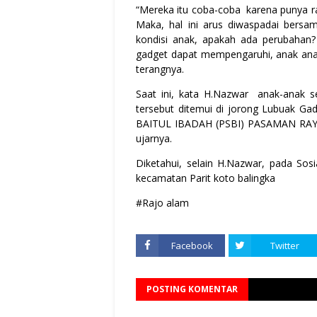
“Mereka itu coba-coba karena punya r
Maka, hal ini arus diwaspadai bers
kondisi anak, apakah ada perubahan? 
gadget dapat mempengaruhi, anak anak
terangnya.
Saat ini, kata H.Nazwar anak-anak s
tersebut ditemui di jorong Lubuak G
BAITUL IBADAH (PSBI) PASAMAN RAYA 
ujarnya.
Diketahui, selain H.Nazwar, pada Sosi
kecamatan Parit koto balingka
#Rajo alam
Facebook
Twitter
POSTING KOMENTAR