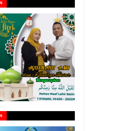
AN
AN