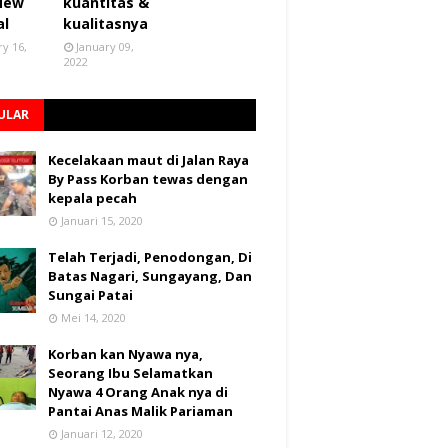
 New
kuantitas &
al
kualitasnya
ry 16,
January 09,
2022
ULAR
Kecelakaan maut di Jalan Raya
By Pass Korban tewas dengan
kepala pecah
Januari 15, 2020
Telah Terjadi, Penodongan, Di
Batas Nagari, Sungayang, Dan
Sungai Patai
Mei 14, 2020
Korban kan Nyawa nya,
Seorang Ibu Selamatkan
Nyawa 4 Orang Anak nya di
Pantai Anas Malik Pariaman
Januari 12, 2020