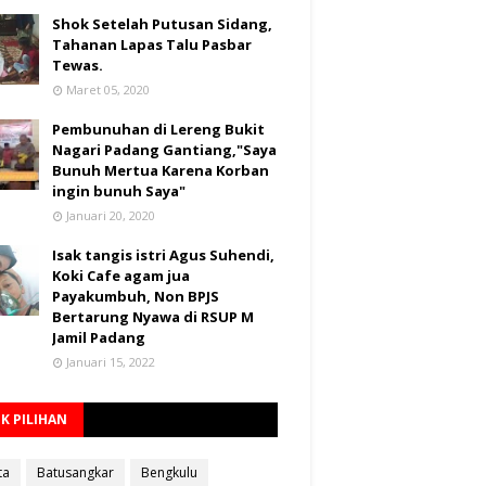
Shok Setelah Putusan Sidang,
Tahanan Lapas Talu Pasbar
Tewas.
Maret 05, 2020
Pembunuhan di Lereng Bukit
Nagari Padang Gantiang,"Saya
Bunuh Mertua Karena Korban
ingin bunuh Saya"
Januari 20, 2020
Isak tangis istri Agus Suhendi,
Koki Cafe agam jua
Payakumbuh, Non BPJS
Bertarung Nyawa di RSUP M
Jamil Padang
Januari 15, 2022
K PILIHAN
ta
Batusangkar
Bengkulu