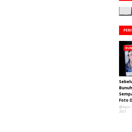
PER
BU
DIRI
Sebe
Bunuh 
Semp
Foto 
April 
2021