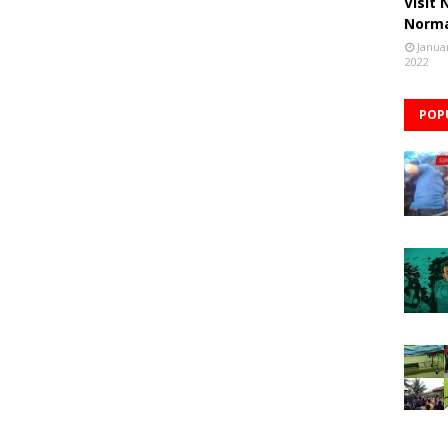
Visit
Norm
Janua
2022
POP