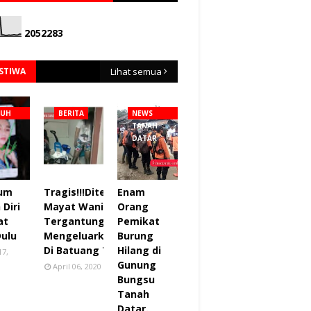
2
0
5
2
2
8
3
ISTIWA
Lihat semua
NUH
BERITA
NEWS
TANAH
DATAR
lum
Tragis!!!Ditemukan
Enam
Diri
Mayat Wanita
Orang
at
Tergantung sudah
Pemikat
Dulu
Mengeluarkan Bau
Burung
Di Batuang Taba.
Hilang di
17,
Gunung
April 06, 2020
Bungsu
Tanah
Datar.