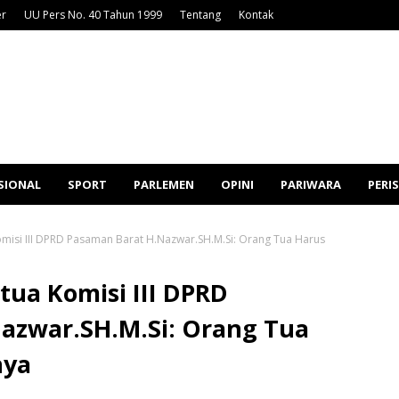
er
UU Pers No. 40 Tahun 1999
Tentang
Kontak
SIONAL
SPORT
PARLEMEN
OPINI
PARIWARA
PERI
misi III DPRD Pasaman Barat H.Nazwar.SH.M.Si: Orang Tua Harus
ua Komisi III DPRD
azwar.SH.M.Si: Orang Tua
nya