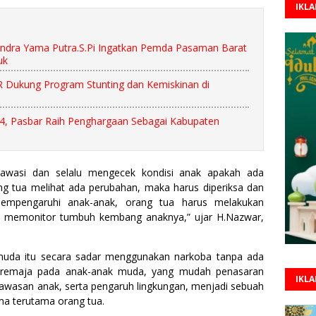
IKL
dra Yama Putra.S.Pi Ingatkan Pemda Pasaman Barat
uk
R Dukung Program Stunting dan Kemiskinan di
4, Pasbar Raih Penghargaan Sebagai Kabupaten
wasi dan selalu mengecek kondisi anak apakah ada
ang tua melihat ada perubahan, maka harus diperiksa dan
 mempengaruhi anak-anak, orang tua harus melakukan
 memonitor tumbuh kembang anaknya,” ujar H.Nazwar,
uda itu secara sadar menggunakan narkoba tanpa ada
sia remaja pada anak-anak muda, yang mudah penasaran
IKL
awasan anak, serta pengaruh lingkungan, menjadi sebuah
ma terutama orang tua.