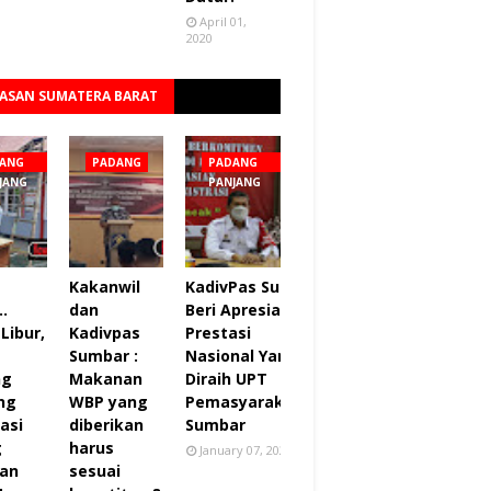
April 01,
2020
ASAN SUMATERA BARAT
Lihat semua
ANG
PADANG
PADANG
JANG
PANJANG
Kakanwil
KadivPas Sumbar
..
dan
Beri Apresiasi 27
Libur,
Kadivpas
Prestasi
Sumbar :
Nasional Yang
ng
Makanan
Diraih UPT
ng
WBP yang
Pemasyarakatan
asi
diberikan
Sumbar
g
harus
January 07, 2022
an
sesuai