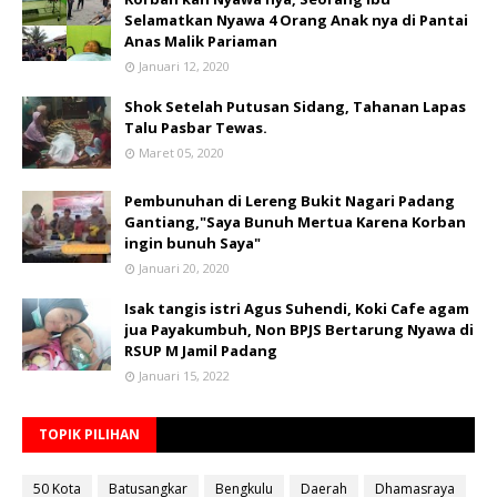
Selamatkan Nyawa 4 Orang Anak nya di Pantai
Anas Malik Pariaman
Januari 12, 2020
Shok Setelah Putusan Sidang, Tahanan Lapas
Talu Pasbar Tewas.
Maret 05, 2020
Pembunuhan di Lereng Bukit Nagari Padang
Gantiang,"Saya Bunuh Mertua Karena Korban
ingin bunuh Saya"
Januari 20, 2020
Isak tangis istri Agus Suhendi, Koki Cafe agam
jua Payakumbuh, Non BPJS Bertarung Nyawa di
RSUP M Jamil Padang
Januari 15, 2022
TOPIK PILIHAN
50 Kota
Batusangkar
Bengkulu
Daerah
Dhamasraya