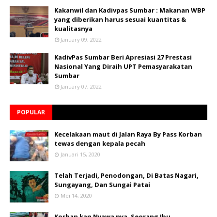
Kakanwil dan Kadivpas Sumbar : Makanan WBP
yang diberikan harus sesuai kuantitas &
kualitasnya
January 09, 2022
KadivPas Sumbar Beri Apresiasi 27 Prestasi
Nasional Yang Diraih UPT Pemasyarakatan
Sumbar
January 07, 2022
POPULAR
Kecelakaan maut di Jalan Raya By Pass Korban
tewas dengan kepala pecah
Januari 15, 2020
Telah Terjadi, Penodongan, Di Batas Nagari,
Sungayang, Dan Sungai Patai
Mei 14, 2020
Korban kan Nyawa nya, Seorang Ibu