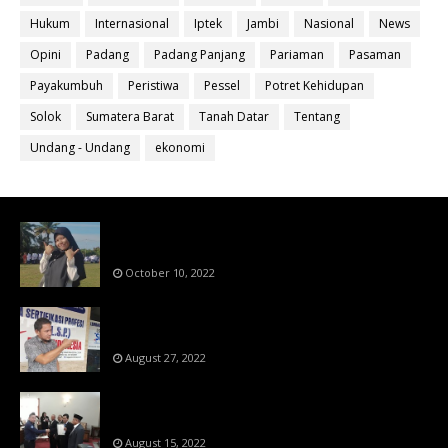
Hukum
Internasional
Iptek
Jambi
Nasional
News
Opini
Padang
Padang Panjang
Pariaman
Pasaman
Payakumbuh
Peristiwa
Pessel
Potret Kehidupan
Solok
Sumatera Barat
Tanah Datar
Tentang
Undang - Undang
ekonomi
Bahan Ajar Terintegrasi Science Technology
Engineering Dan Mathematics (STEM)
October 10, 2022
Menanti Putusn MK Kembalikan Hak Regulator
Kepada Organisasi Pers
August 27, 2022
Makin Di Tekan Dewan Pers,SKW Berlisensi
BNSP Makin Dipercaya
August 15, 2022