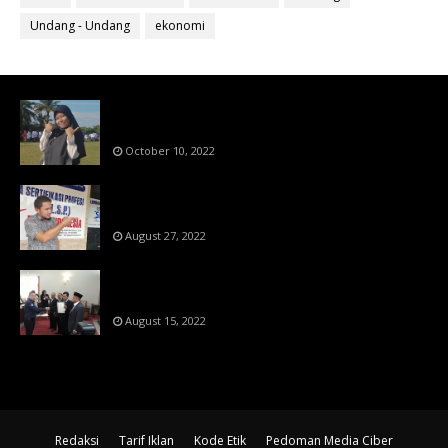
Undang - Undang
ekonomi
Bahan Ajar Terintegrasi Science Technology
Engineering Dan Mathematics (STEM)
October 10, 2022
Menanti Putusn MK Kembalikan Hak Regulator
Kepada Organisasi Pers
August 27, 2022
Makin Di Tekan Dewan Pers,SKW Berlisensi
BNSP Makin Dipercaya
August 15, 2022
Redaksi
Tarif Iklan
Kode Etik
Pedoman Media Ciber