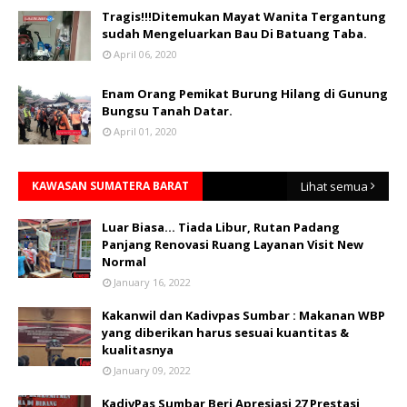
Tragis!!!Ditemukan Mayat Wanita Tergantung
sudah Mengeluarkan Bau Di Batuang Taba.
April 06, 2020
Enam Orang Pemikat Burung Hilang di Gunung
Bungsu Tanah Datar.
April 01, 2020
KAWASAN SUMATERA BARAT
Lihat semua
Luar Biasa... Tiada Libur, Rutan Padang
Panjang Renovasi Ruang Layanan Visit New
Normal
January 16, 2022
Kakanwil dan Kadivpas Sumbar : Makanan WBP
yang diberikan harus sesuai kuantitas &
kualitasnya
January 09, 2022
KadivPas Sumbar Beri Apresiasi 27 Prestasi