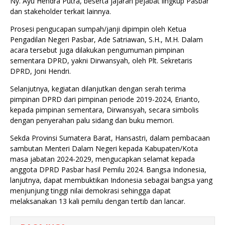
Ny. Ayu Hendra Putra, beserta jajaran pejabat lingkup Pasbar
dan stakeholder terkait lainnya.
Prosesi pengucapan sumpah/janji dipimpin oleh Ketua
Pengadilan Negeri Pasbar, Ade Satriawan, S.H., M.H. Dalam
acara tersebut juga dilakukan pengumuman pimpinan
sementara DPRD, yakni Dirwansyah, oleh Plt. Sekretaris
DPRD, Joni Hendri.
Selanjutnya, kegiatan dilanjutkan dengan serah terima
pimpinan DPRD dari pimpinan periode 2019-2024, Erianto,
kepada pimpinan sementara, Dirwansyah, secara simbolis
dengan penyerahan palu sidang dan buku memori.
Sekda Provinsi Sumatera Barat, Hansastri, dalam pembacaan
sambutan Menteri Dalam Negeri kepada Kabupaten/Kota
masa jabatan 2024-2029, mengucapkan selamat kepada
anggota DPRD Pasbar hasil Pemilu 2024. Bangsa Indonesia,
lanjutnya, dapat membuktikan Indonesia sebagai bangsa yang
menjunjung tinggi nilai demokrasi sehingga dapat
melaksanakan 13 kali pemilu dengan tertib dan lancar.