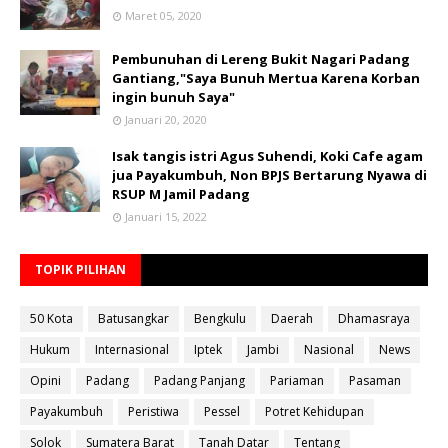
Maret 05, 2020
Pembunuhan di Lereng Bukit Nagari Padang
Gantiang,"Saya Bunuh Mertua Karena Korban
ingin bunuh Saya"
Januari 20, 2020
Isak tangis istri Agus Suhendi, Koki Cafe agam
jua Payakumbuh, Non BPJS Bertarung Nyawa di
RSUP M Jamil Padang
Januari 15, 2022
TOPIK PILIHAN
50 Kota
Batusangkar
Bengkulu
Daerah
Dhamasraya
Hukum
Internasional
Iptek
Jambi
Nasional
News
Opini
Padang
Padang Panjang
Pariaman
Pasaman
Payakumbuh
Peristiwa
Pessel
Potret Kehidupan
Solok
Sumatera Barat
Tanah Datar
Tentang