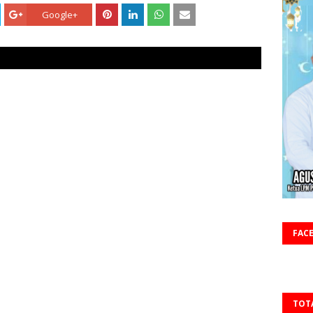
Google+
FAC
TOT