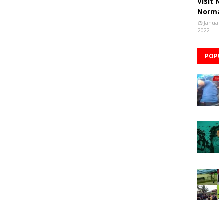
Visit
Norm
Janua
2022
POP