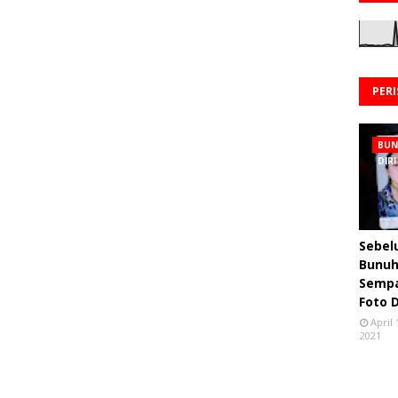
PER
BU
DIRI
Sebe
Bunuh 
Semp
Foto 
April 
2021