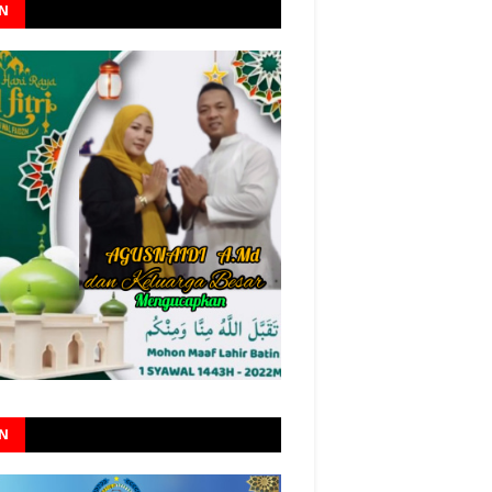
AN
AN