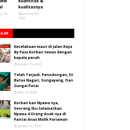
 New
kuantitas &
al
kualitasnya
ry 16,
January 09,
2022
ULAR
Kecelakaan maut di Jalan Raya
By Pass Korban tewas dengan
kepala pecah
Januari 15, 2020
Telah Terjadi, Penodongan, Di
Batas Nagari, Sungayang, Dan
Sungai Patai
Mei 14, 2020
Korban kan Nyawa nya,
Seorang Ibu Selamatkan
Nyawa 4 Orang Anak nya di
Pantai Anas Malik Pariaman
Januari 12, 2020