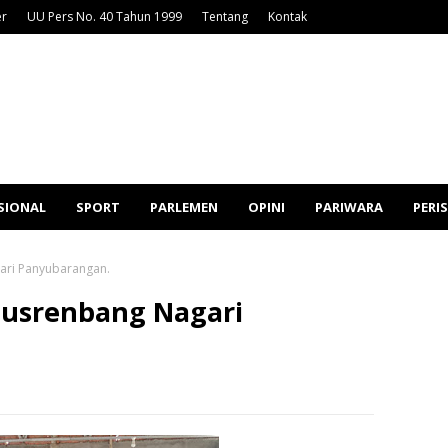
er
UU Pers No. 40 Tahun 1999
Tentang
Kontak
SIONAL
SPORT
PARLEMEN
OPINI
PARIWARA
PERI
ari Panyubarangan.
Musrenbang Nagari