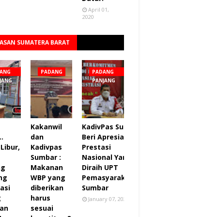
April 01,
2020
ASAN SUMATERA BARAT
Lihat semua
ANG
PADANG
PADANG
JANG
PANJANG
Kakanwil
KadivPas Sumbar
..
dan
Beri Apresiasi 27
Libur,
Kadivpas
Prestasi
Sumbar :
Nasional Yang
ng
Makanan
Diraih UPT
ng
WBP yang
Pemasyarakatan
asi
diberikan
Sumbar
g
harus
January 07, 2022
an
sesuai