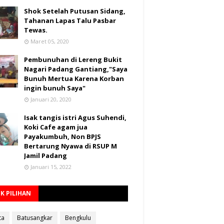
Shok Setelah Putusan Sidang,
Tahanan Lapas Talu Pasbar
Tewas.
Maret 05, 2020
Pembunuhan di Lereng Bukit
Nagari Padang Gantiang,"Saya
Bunuh Mertua Karena Korban
ingin bunuh Saya"
Januari 20, 2020
Isak tangis istri Agus Suhendi,
Koki Cafe agam jua
Payakumbuh, Non BPJS
Bertarung Nyawa di RSUP M
Jamil Padang
Januari 15, 2022
K PILIHAN
ta
Batusangkar
Bengkulu