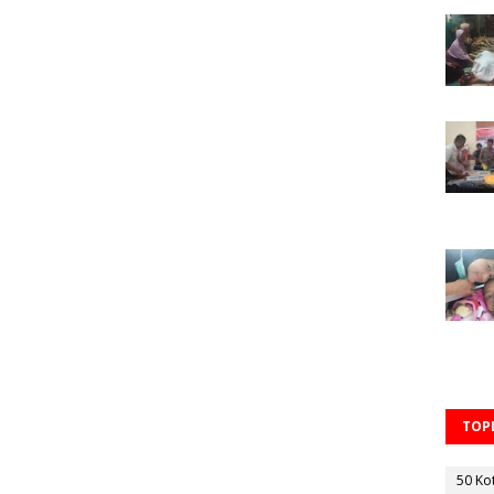
TOPI
50 Ko