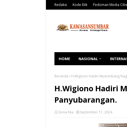
Redaksi
Kode Etik
Pedoman Media Cib
HOME
NASIONAL
INTERNA
Beranda
H.Wigiono Hadiri Musrenbang Nag
H.Wigiono Hadiri 
Panyubarangan.
Sonia Nia
September 11, 2024