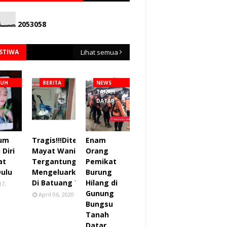
2
0
5
3
0
5
8
ISTIWA
Lihat semua
NUH
BERITA
NEWS
TANAH
DATAR
lum
Tragis!!!Ditemukan
Enam
Diri
Mayat Wanita
Orang
at
Tergantung sudah
Pemikat
Dulu
Mengeluarkan Bau
Burung
Di Batuang Taba.
Hilang di
17,
Gunung
April 06, 2020
Bungsu
Tanah
Datar.