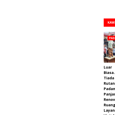
KAW
PAD
PAN
Luar
Biasa.
Tiada 
Rutan
Pada
Panja
Renov
Ruan
Layan