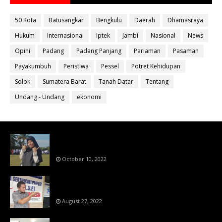
50 Kota
Batusangkar
Bengkulu
Daerah
Dhamasraya
Hukum
Internasional
Iptek
Jambi
Nasional
News
Opini
Padang
Padang Panjang
Pariaman
Pasaman
Payakumbuh
Peristiwa
Pessel
Potret Kehidupan
Solok
Sumatera Barat
Tanah Datar
Tentang
Undang - Undang
ekonomi
Bahan Ajar Terintegrasi Science Technology
Engineering Dan Mathematics (STEM)
October 10, 2022
Menanti Putusn MK Kembalikan Hak Regulator
Kepada Organisasi Pers
August 27, 2022