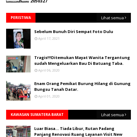
2
0
5
0
3
2
7
PERISTIWA
Lihat semua
Sebelum Bunuh Diri Sempat Foto Dulu
April 17, 2021
Tragis!!!Ditemukan Mayat Wanita Tergantung
sudah Mengeluarkan Bau Di Batuang Taba.
April 06, 2020
Enam Orang Pemikat Burung Hilang di Gunung
Bungsu Tanah Datar.
April 01, 2020
KAWASAN SUMATERA BARAT
Lihat semua
Luar Biasa... Tiada Libur, Rutan Padang
Panjang Renovasi Ruang Layanan Visit New