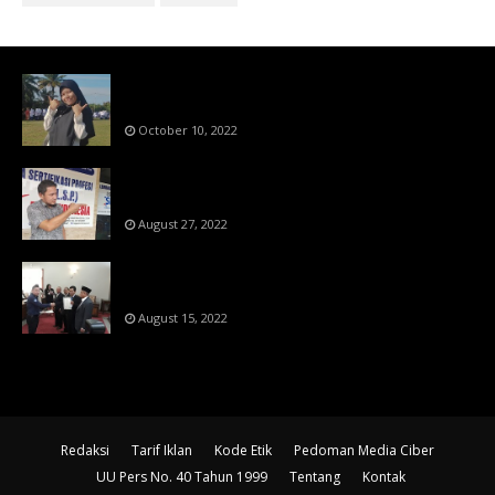
Bahan Ajar Terintegrasi Science Technology
Engineering Dan Mathematics (STEM)
October 10, 2022
Menanti Putusn MK Kembalikan Hak Regulator
Kepada Organisasi Pers
August 27, 2022
Makin Di Tekan Dewan Pers,SKW Berlisensi
BNSP Makin Dipercaya
August 15, 2022
Redaksi
Tarif Iklan
Kode Etik
Pedoman Media Ciber
UU Pers No. 40 Tahun 1999
Tentang
Kontak