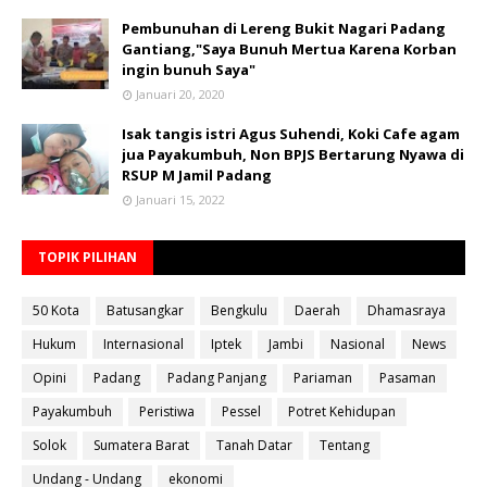
Pembunuhan di Lereng Bukit Nagari Padang
Gantiang,"Saya Bunuh Mertua Karena Korban
ingin bunuh Saya"
Januari 20, 2020
Isak tangis istri Agus Suhendi, Koki Cafe agam
jua Payakumbuh, Non BPJS Bertarung Nyawa di
RSUP M Jamil Padang
Januari 15, 2022
TOPIK PILIHAN
50 Kota
Batusangkar
Bengkulu
Daerah
Dhamasraya
Hukum
Internasional
Iptek
Jambi
Nasional
News
Opini
Padang
Padang Panjang
Pariaman
Pasaman
Payakumbuh
Peristiwa
Pessel
Potret Kehidupan
Solok
Sumatera Barat
Tanah Datar
Tentang
Undang - Undang
ekonomi