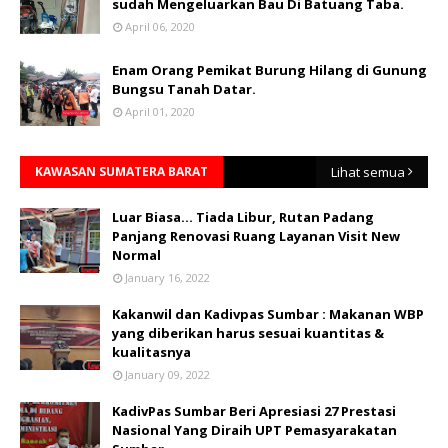
sudah Mengeluarkan Bau Di Batuang Taba.
April 06, 2020
Enam Orang Pemikat Burung Hilang di Gunung
Bungsu Tanah Datar.
April 01, 2020
KAWASAN SUMATERA BARAT
Lihat semua
Luar Biasa... Tiada Libur, Rutan Padang
Panjang Renovasi Ruang Layanan Visit New
Normal
January 16, 2022
Kakanwil dan Kadivpas Sumbar : Makanan WBP
yang diberikan harus sesuai kuantitas &
kualitasnya
January 09, 2022
KadivPas Sumbar Beri Apresiasi 27 Prestasi
Nasional Yang Diraih UPT Pemasyarakatan