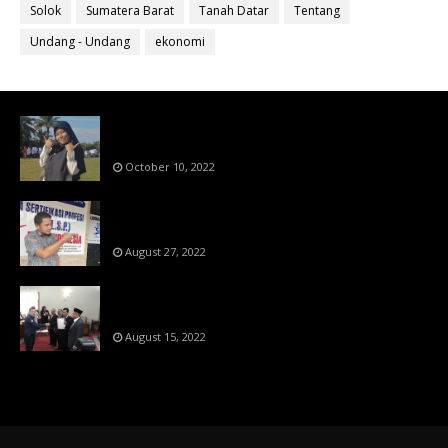
Solok
Sumatera Barat
Tanah Datar
Tentang
Undang - Undang
ekonomi
Bahan Ajar Terintegrasi Science Technology
Engineering Dan Mathematics (STEM)
October 10, 2022
Menanti Putusn MK Kembalikan Hak Regulator
Kepada Organisasi Pers
August 27, 2022
Makin Di Tekan Dewan Pers,SKW Berlisensi
BNSP Makin Dipercaya
August 15, 2022