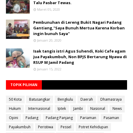
Talu Pasbar Tewas.
Maret 05, 2020
Pembunuhan di Lereng Bukit Nagari Padang
Gantiang,"Saya Bunuh Mertua Karena Korban
ingin bunuh Saya"
Januari 20, 2020
Isak tangis istri Agus Suhendi, Koki Cafe agam
jua Payakumbuh, Non BPJS Bertarung Nyawa di
RSUP M Jamil Padang
Januari 15, 2022
TOPIK PILIHAN
50 Kota
Batusangkar
Bengkulu
Daerah
Dhamasraya
Hukum
Internasional
Iptek
Jambi
Nasional
News
Opini
Padang
Padang Panjang
Pariaman
Pasaman
Payakumbuh
Peristiwa
Pessel
Potret Kehidupan