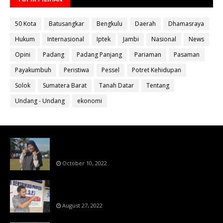
50 Kota
Batusangkar
Bengkulu
Daerah
Dhamasraya
Hukum
Internasional
Iptek
Jambi
Nasional
News
Opini
Padang
Padang Panjang
Pariaman
Pasaman
Payakumbuh
Peristiwa
Pessel
Potret Kehidupan
Solok
Sumatera Barat
Tanah Datar
Tentang
Undang - Undang
ekonomi
Bahan Ajar Terintegrasi Science Technology
Engineering Dan Mathematics (STEM)
October 10, 2022
Menanti Putusn MK Kembalikan Hak Regulator
Kepada Organisasi Pers
August 27, 2022