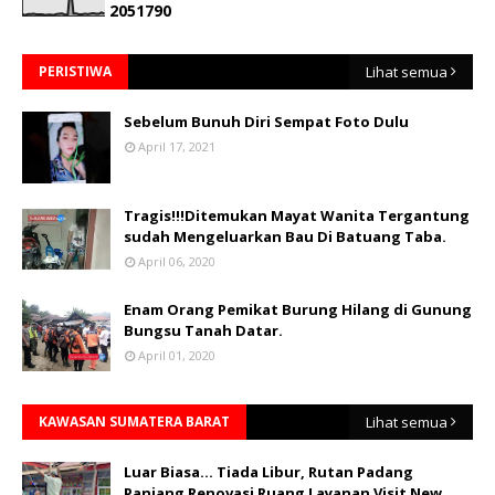
2
0
5
1
7
9
0
PERISTIWA
Lihat semua
Sebelum Bunuh Diri Sempat Foto Dulu
April 17, 2021
Tragis!!!Ditemukan Mayat Wanita Tergantung
sudah Mengeluarkan Bau Di Batuang Taba.
April 06, 2020
Enam Orang Pemikat Burung Hilang di Gunung
Bungsu Tanah Datar.
April 01, 2020
KAWASAN SUMATERA BARAT
Lihat semua
Luar Biasa... Tiada Libur, Rutan Padang
Panjang Renovasi Ruang Layanan Visit New