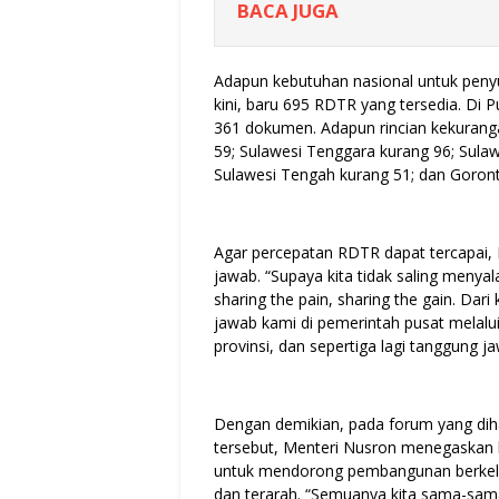
BACA JUGA
Adapun kebutuhan nasional untuk pen
kini, baru 695 RDTR yang tersedia. Di 
361 dokumen. Adapun rincian kekuranga
59; Sulawesi Tenggara kurang 96; Sulaw
Sulawesi Tengah kurang 51; dan Goront
Agar percepatan RDTR dapat tercapai,
jawab. “Supaya kita tidak saling meny
sharing the pain, sharing the gain. Da
jawab kami di pemerintah pusat melal
provinsi, dan sepertiga lagi tanggung 
Dengan demikian, pada forum yang diha
tersebut, Menteri Nusron menegaskan b
untuk mendorong pembangunan berkelan
dan terarah. “Semuanya kita sama-sa