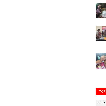
TOPI
50 Ko