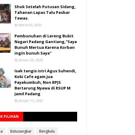
Shok Setelah Putusan Sidang,
Tahanan Lapas Talu Pasbar
Tewas.
Maret 05, 2020
Pembunuhan di Lereng Bukit
Nagari Padang Gantiang,"Saya
Bunuh Mertua Karena Korban
ingin bunuh Saya"
Januari 20, 2020
Isak tangis istri Agus Suhendi,
Koki Cafe agam jua
Payakumbuh, Non BPJS
Bertarung Nyawa di RSUP M
Jamil Padang
Januari 15, 2022
K PILIHAN
ta
Batusangkar
Bengkulu