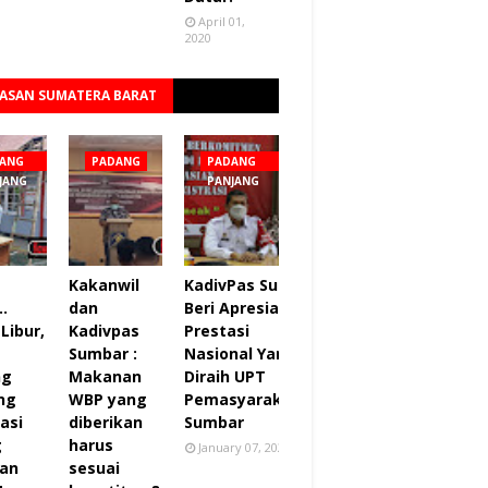
April 01,
2020
ASAN SUMATERA BARAT
Lihat semua
ANG
PADANG
PADANG
JANG
PANJANG
Kakanwil
KadivPas Sumbar
..
dan
Beri Apresiasi 27
Libur,
Kadivpas
Prestasi
Sumbar :
Nasional Yang
ng
Makanan
Diraih UPT
ng
WBP yang
Pemasyarakatan
asi
diberikan
Sumbar
g
harus
January 07, 2022
an
sesuai