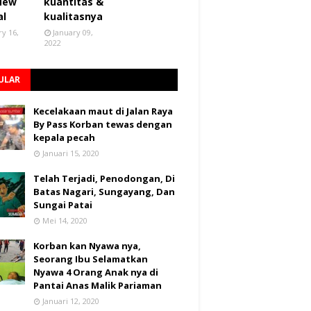
 New
kuantitas &
al
kualitasnya
ry 16,
January 09,
2022
ULAR
Kecelakaan maut di Jalan Raya
By Pass Korban tewas dengan
kepala pecah
Januari 15, 2020
Telah Terjadi, Penodongan, Di
Batas Nagari, Sungayang, Dan
Sungai Patai
Mei 14, 2020
Korban kan Nyawa nya,
Seorang Ibu Selamatkan
Nyawa 4 Orang Anak nya di
Pantai Anas Malik Pariaman
Januari 12, 2020