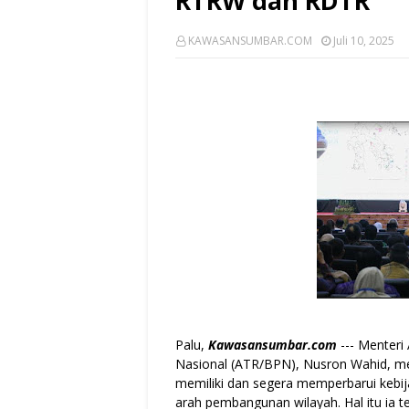
RTRW dan RDTR
KAWASANSUMBAR.COM
Juli 10, 2025
Palu,
Kawasansumbar.com
--- Menteri
Nasional (ATR/BPN), Nusron Wahid, m
memiliki dan segera memperbarui kebi
arah pembangunan wilayah. Hal itu ia