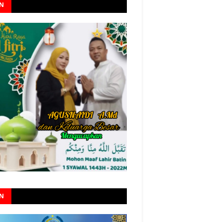
AN
AN