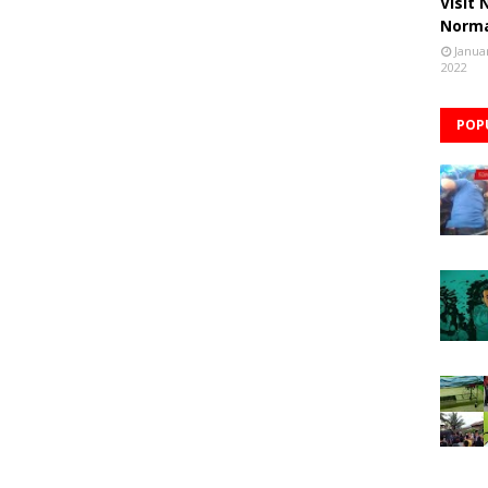
Visit
Norm
Janua
2022
POP