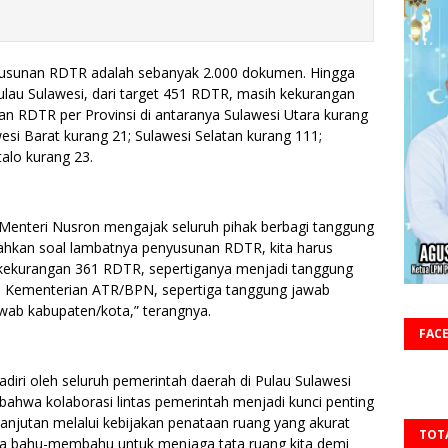
yusunan RDTR adalah sebanyak 2.000 dokumen. Hingga
Pulau Sulawesi, dari target 451 RDTR, masih kekurangan
n RDTR per Provinsi di antaranya Sulawesi Utara kurang
esi Barat kurang 21; Sulawesi Selatan kurang 111;
alo kurang 23.
 Menteri Nusron mengajak seluruh pihak berbagi tanggung
alahkan soal lambatnya penyusunan RDTR, kita harus
ri kekurangan 361 RDTR, sepertiganya menjadi tanggung
ui Kementerian ATR/BPN, sepertiga tanggung jawab
jawab kabupaten/kota,” terangnya.
FAC
diri oleh seluruh pemerintah daerah di Pulau Sulawesi
ahwa kolaborasi lintas pemerintah menjadi kunci penting
jutan melalui kebijakan penataan ruang yang akurat
TOT
ma bahu-membahu untuk menjaga tata ruang kita demi