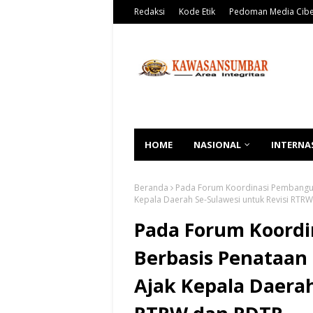
Redaksi
Kode Etik
Pedoman Media Cib
HOME
NASIONAL
INTERNA
Beranda
Pada Forum Koordinasi Pembangun
Kepala Daerah Se-Sulawesi untuk Revisi RTR
Pada Forum Koord
Berbasis Penataan
Ajak Kepala Daerah