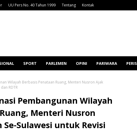
er
UU Pers No. 40 Tahun 1999
Tentang
Kontak
SIONAL
SPORT
PARLEMEN
OPINI
PARIWARA
PERI
an Wilayah Berbasis Penataan Ruang, Menteri Nusron Ajak
W dan RDTR
inasi Pembangunan Wilayah
 Ruang, Menteri Nusron
 Se-Sulawesi untuk Revisi