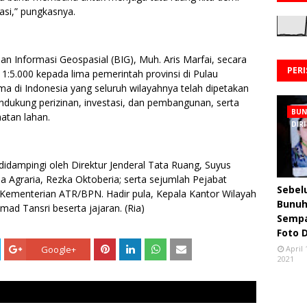
si,” pungkasnya.
n Informasi Geospasial (BIG), Muh. Aris Marfai, secara
PER
1:5.000 kepada lima pemerintah provinsi di Pulau
ma di Indonesia yang seluruh wilayahnya telah dipetakan
mendukung perizinan, investasi, dan pembangunan, serta
BU
atan lahan.
DIRI
didampingi oleh Direktur Jenderal Tata Ruang, Suyus
 Agraria, Rezka Oktoberia; serta sejumlah Pejabat
Sebe
 Kementerian ATR/BPN. Hadir pula, Kepala Kantor Wilayah
Bunuh 
d Tansri beserta jajaran. (Ria)
Semp
Foto 
Google+
April 
2021