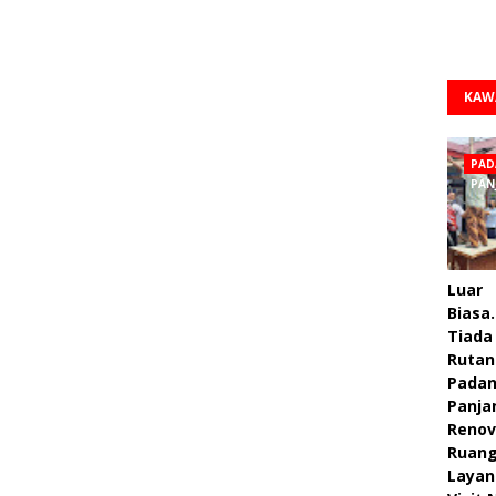
KAW
PAD
PAN
Luar
Biasa.
Tiada 
Rutan
Pada
Panja
Renov
Ruan
Layan